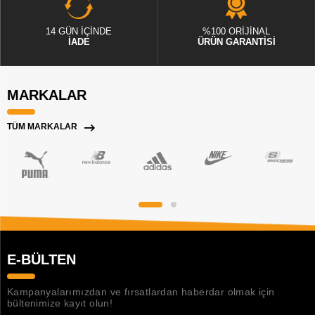
14 GÜN İÇİNDE
%100 ORİJİNAL
İADE
ÜRÜN GARANTİSİ
MARKALAR
TÜM MARKALAR
E-BÜLTEN
Kampanyalarımızdan ve fırsatlardan haberdar olmak için
bültenimize kayıt olun!