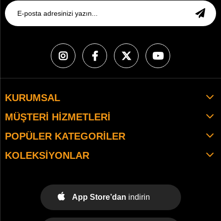
KURUMSAL
MÜŞTERI HIZMETLERI
POPÜLER KATEGORILER
KOLEKSIYONLAR
App Store’dan
indirin