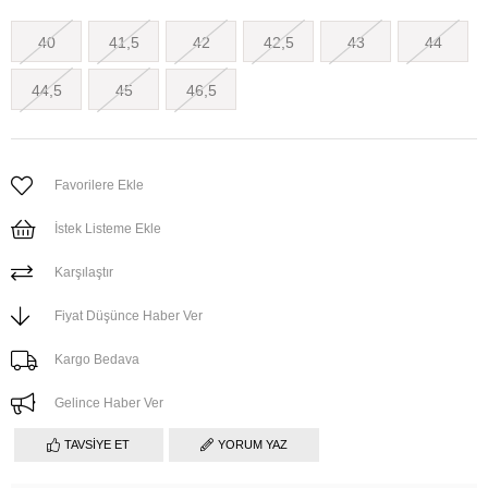
40
41,5
42
42,5
43
44
44,5
45
46,5
Favorilere Ekle
İstek Listeme Ekle
Karşılaştır
Fiyat Düşünce Haber Ver
Kargo Bedava
Gelince Haber Ver
TAVSIYE ET
YORUM YAZ