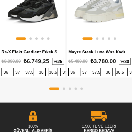
Rs-X Efekt Gradient Erkek Sneaker
Mayze Stack Luxe Wns Kadın Sneaker
₺6.749,25
₺3.780,00
₺8.999,00
₺5.400,00
%25
%30
36
37
37,5
38
38,5
39
36
40
37
40,5
37,5
41
38
42
38,5
42,5
3
100%
1.500 TL VE ÜZERİ
GÜVENLİ ALIŞVERİŞ
KARGO BEDAVA