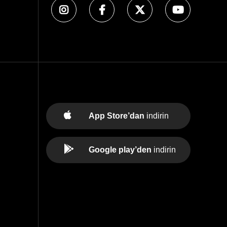
App Store’dan
indirin
Google play’den
indirin