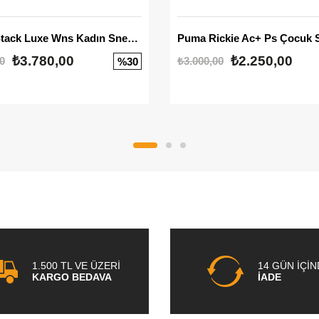
Mayze Stack Luxe Wns Kadın Sneaker
Puma Rickie Ac+ Ps Çocuk 
₺3.780,00
₺2.250,00
0
₺3.000,00
%30
1.500 TL VE ÜZERİ
14 GÜN İÇİ
KARGO BEDAVA
İADE