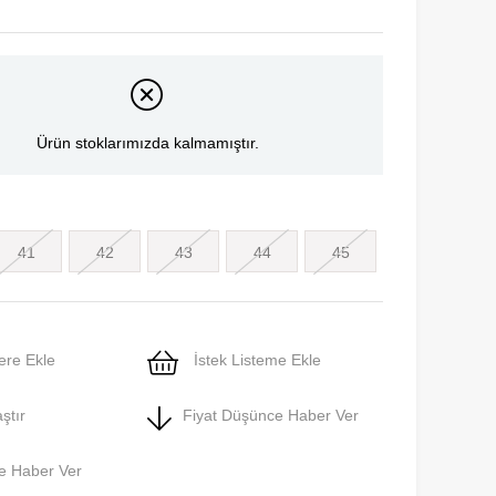
Ürün stoklarımızda kalmamıştır.
41
42
43
44
45
ere Ekle
İstek Listeme Ekle
ştır
Fiyat Düşünce Haber Ver
e Haber Ver