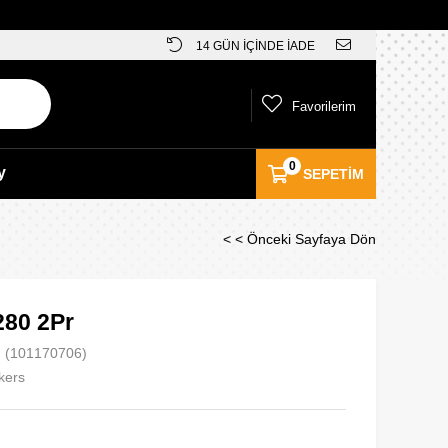
14 GÜN İÇİNDE İADE
Favorilerim
0
y
SEPETIM
< < Önceki Sayfaya Dön
280 2Pr
(101170706)
kers