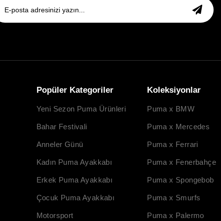
Popüler Kategoriler
Koleksiyonlar
Yeni Sezon Puma Ürünleri
Puma x BMW
Bahar Festivali
Puma x Mercedes
Anneler Günü
Puma x Ferrari
Kadın Puma Ayakkabı
Puma x Fenerbahçe
Erkek Puma Ayakkabı
Puma x Spongebob
Çocuk Puma Ayakkabı
Puma x Smurfs
Motorsport
Puma x Palermo