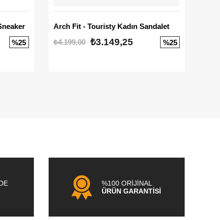
Sneaker
Arch Fit - Touristy Kadın Sandalet
Big
₺3.149,25
₺4.199,00
₺3.1
%25
%25
NDE
%100 ORİJİNAL
ÜRÜN GARANTİSİ