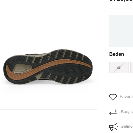
Beden
40
Favoril
Karşıla
Gelinc