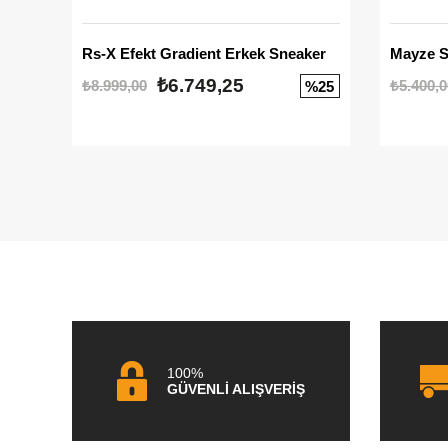
Rs-X Efekt Gradient Erkek Sneaker
₺6.749,25
₺8.999,00
₺5.400,0
%25
100%
GÜVENLİ ALIŞVERİŞ