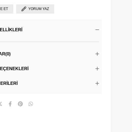
YE ET
YORUM YAZ
ELLIKLERI
AR
(0)
EÇENEKLERI
ERILERI