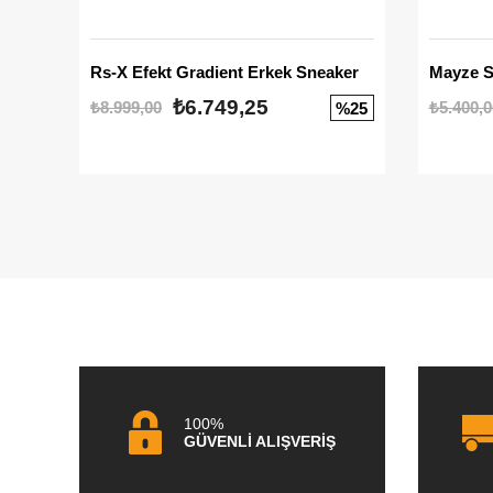
Rs-X Efekt Gradient Erkek Sneaker
₺6.749,25
₺8.999,00
₺5.400,0
%25
100%
GÜVENLİ ALIŞVERİŞ