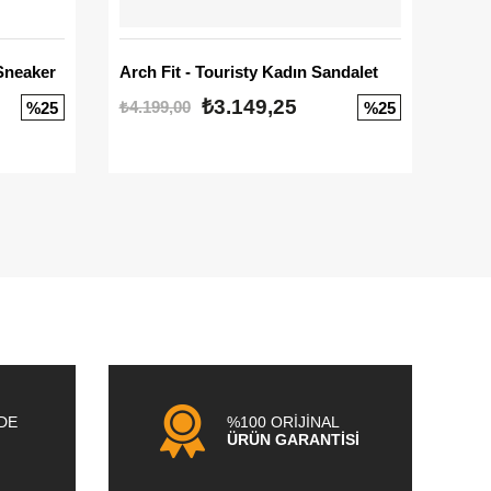
Sneaker
Arch Fit - Touristy Kadın Sandalet
Big
₺3.149,25
₺4.199,00
₺3.1
%25
%25
NDE
%100 ORİJİNAL
ÜRÜN GARANTİSİ