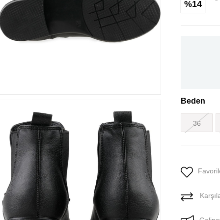
14
Beden
36
Favoril
Karşıla