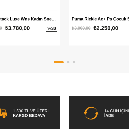
Mayze Stack Luxe Wns Kadın Sneaker
Puma Rickie Ac+ Ps Çocuk 
₺3.780,00
₺2.250,00
0
₺3.000,00
%30
1.500 TL VE ÜZERİ
14 GÜN İÇİ
KARGO BEDAVA
İADE