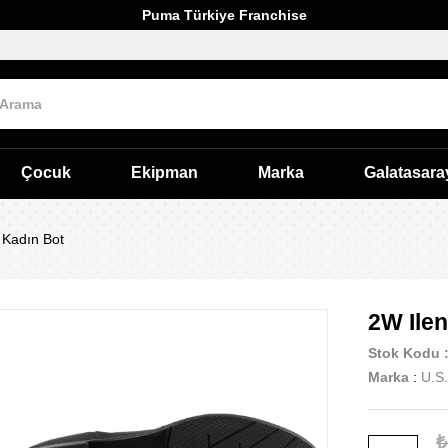
Puma Türkiye Franchise
Çocuk
Ekipman
Marka
Galatasara
 Kadın Bot
2W Ilen
Stok Kodu
Marka
:
U.S.
₺