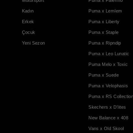
Motorsport
Puma x Palermo
Kadın
Puma x Lemlem
Erkek
Puma x Liberty
Çocuk
Puma x Staple
Yeni Sezon
Puma x Ripndip
Puma x Leo Lunatic
Puma Melo x Toxic
Puma x Suede
Puma x Velophasis
Puma x RS Collectio
Skechers x D'lites
New Balance x 408
Vans x Old Skool