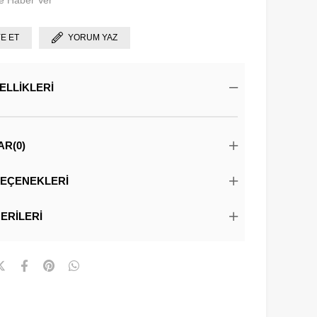
e Haber Ver
YE ET
YORUM YAZ
ELLIKLERI
AR
(0)
EÇENEKLERI
ERILERI