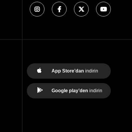
App Store’dan
indirin
Google play’den
indirin