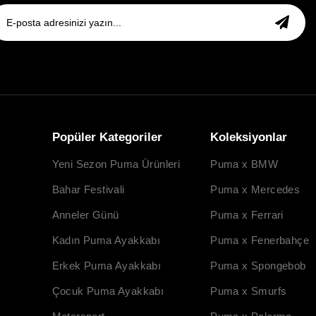
Popüler Kategoriler
Koleksiyonlar
Yeni Sezon Puma Ürünleri
Puma x BMW
Bahar Festivali
Puma x Mercedes
Anneler Günü
Puma x Ferrari
Kadın Puma Ayakkabı
Puma x Fenerbahçe
Erkek Puma Ayakkabı
Puma x Spongebob
Çocuk Puma Ayakkabı
Puma x Smurfs