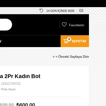
14 GÜN İÇİNDE İADE
Favorilerim
0
y
SEPETIM
< < Önceki Sayfaya Dön
a 2Pr Kadın Bot
(101172472)
 Polo Assn.
₺600,00
699,90