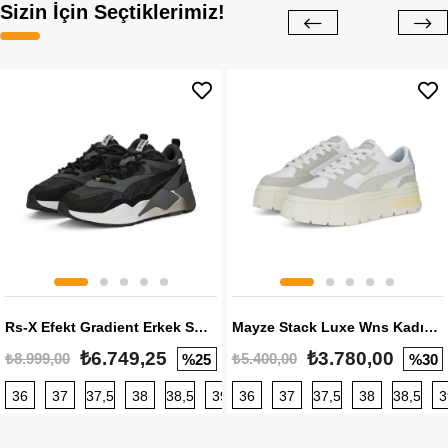
Sizin İçin Seçtiklerimiz!
Rs-X Efekt Gradient Erkek Sneaker
Mayze Stack Luxe Wns Kadın Sneaker
₺6.749,25
₺3.780,00
₺8.999,00
₺5.400,00
%25
%30
36
37
37,5
38
38,5
39
36
40
37
40,5
37,5
41
38
42
38,5
42,5
3