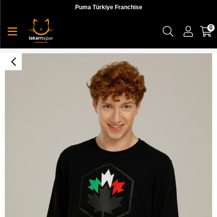
Puma Türkiye Franchise
0
2W M-SD1047 Renato Logo Hoodie 2Pr Erkek Sweatshirt