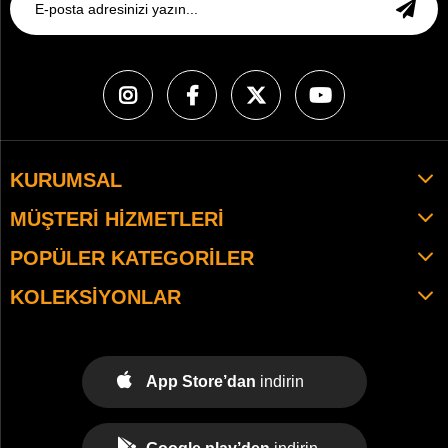
KURUMSAL
MÜŞTERI HIZMETLERI
POPÜLER KATEGORILER
KOLEKSIYONLAR
App Store’dan
indirin