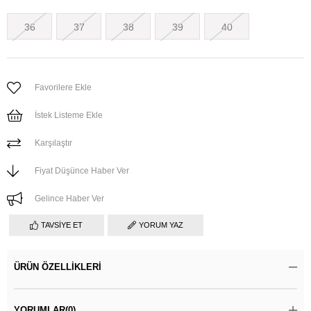
36
37
38
39
40
Favorilere Ekle
İstek Listeme Ekle
Karşılaştır
Fiyat Düşünce Haber Ver
Gelince Haber Ver
TAVSIYE ET
YORUM YAZ
ÜRÜN ÖZELLIKLERI
YORUMLAR
(0)