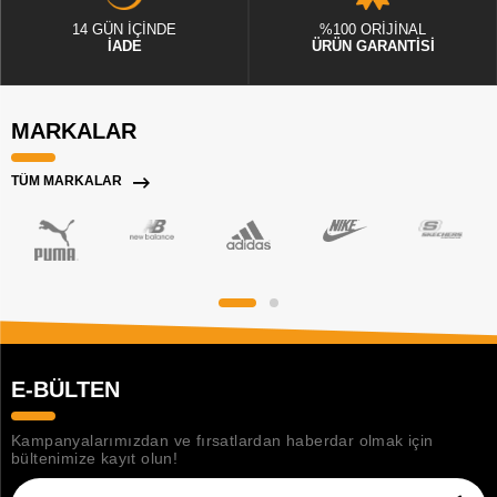
14 GÜN İÇİNDE
%100 ORİJİNAL
İADE
ÜRÜN GARANTİSİ
MARKALAR
TÜM MARKALAR
E-BÜLTEN
Kampanyalarımızdan ve fırsatlardan haberdar olmak için
bültenimize kayıt olun!