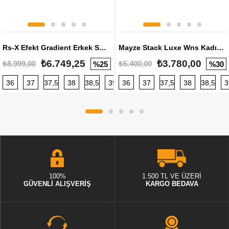
Rs-X Efekt Gradient Erkek Sneaker
Mayze Stack Luxe Wns Kadın Sneaker
₺6.749,25
₺3.780,00
₺8.999,00
₺5.400,00
%25
%30
36
37
37,5
38
38,5
39
36
40
37
40,5
37,5
41
38
42
38,5
42,5
3
100%
1.500 TL VE ÜZERİ
GÜVENLİ ALIŞVERİŞ
KARGO BEDAVA