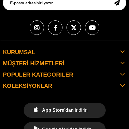
KURUMSAL
MÜŞTERI HIZMETLERI
POPÜLER KATEGORILER
KOLEKSIYONLAR
App Store’dan
indirin