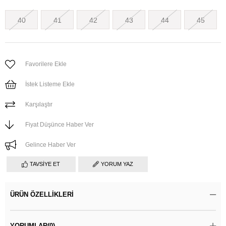
40
41
42
43
44
45
Favorilere Ekle
İstek Listeme Ekle
Karşılaştır
Fiyat Düşünce Haber Ver
Gelince Haber Ver
TAVSIYE ET
YORUM YAZ
ÜRÜN ÖZELLIKLERI
YORUMLAR
(0)