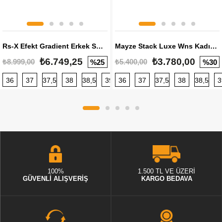
Rs-X Efekt Gradient Erkek Sneaker
Mayze Stack Luxe Wns Kadın Sneaker
₺6.749,25
₺3.780,00
₺8.999,00
₺5.400,00
%25
%30
36
37
37,5
38
38,5
39
36
40
37
40,5
37,5
41
38
42
38,5
42,5
3
100%
1.500 TL VE ÜZERİ
GÜVENLİ ALIŞVERİŞ
KARGO BEDAVA