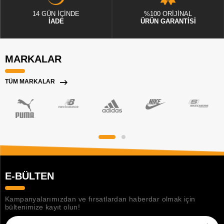
14 GÜN İÇİNDE
%100 ORİJİNAL
İADE
ÜRÜN GARANTİSİ
MARKALAR
TÜM MARKALAR
E-BÜLTEN
Kampanyalarımızdan ve fırsatlardan haberdar olmak için
bültenimize kayıt olun!