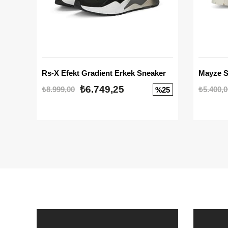
Rs-X Efekt Gradient Erkek Sneaker
₺6.749,25
₺8.999,00
₺5.400,0
%25