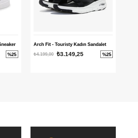
Sneaker
Arch Fit - Touristy Kadın Sandalet
Big
₺3.149,25
₺4.199,00
₺3.1
%25
%25