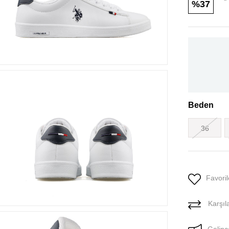
37
Beden
36
Favoril
Karşıla