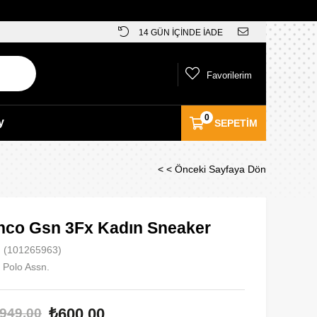
14 GÜN İÇİNDE İADE
Favorilerim
0
y
SEPETIM
< < Önceki Sayfaya Dön
nco Gsn 3Fx Kadın Sneaker
(101265963)
 Polo Assn.
₺600,00
949,00