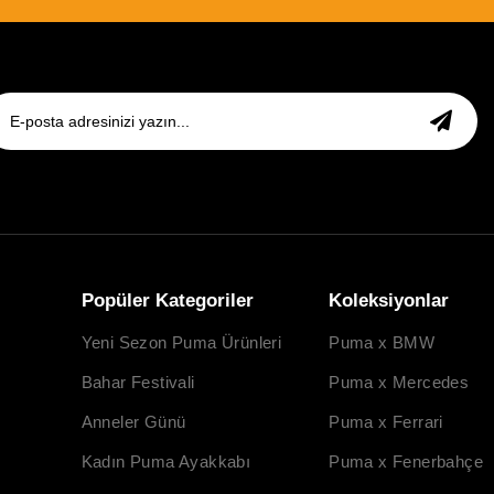
Popüler Kategoriler
Koleksiyonlar
Yeni Sezon Puma Ürünleri
Puma x BMW
Bahar Festivali
Puma x Mercedes
Anneler Günü
Puma x Ferrari
Kadın Puma Ayakkabı
Puma x Fenerbahçe