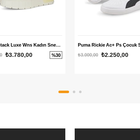
Mayze Stack Luxe Wns Kadın Sneaker
Puma Rickie Ac+ Ps Çocuk 
₺3.780,00
₺2.250,00
0
₺3.000,00
%30