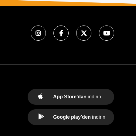
App Store’dan
indirin
Google play’den
indirin