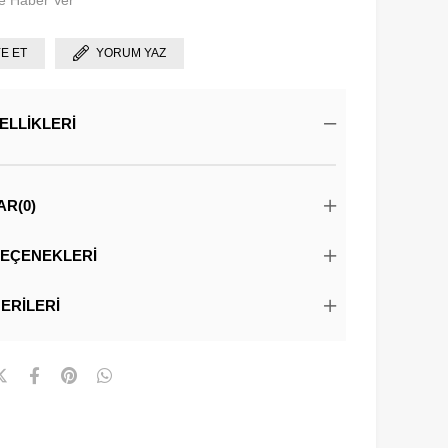
e Haber Ver
YE ET
YORUM YAZ
ELLIKLERI
AR
(0)
EÇENEKLERI
ERILERI