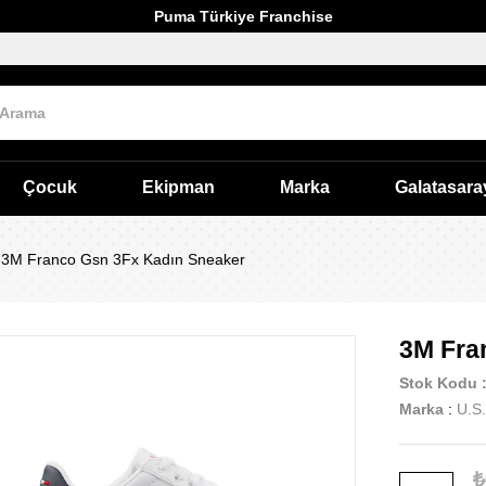
Puma Türkiye Franchise
Çocuk
Ekipman
Marka
Galatasara
3M Franco Gsn 3Fx Kadın Sneaker
3M Fra
Stok Kodu
Marka
:
U.S.
₺