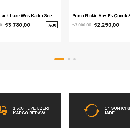
Mayze Stack Luxe Wns Kadın Sneaker
Puma Rickie Ac+ Ps Çocuk 
₺3.780,00
₺2.250,00
0
₺3.000,00
%30
1.500 TL VE ÜZERİ
14 GÜN İÇİ
KARGO BEDAVA
İADE