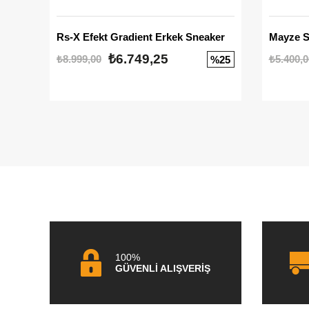
Rs-X Efekt Gradient Erkek Sneaker
₺6.749,25
₺8.999,00
₺5.400,0
%25
100%
GÜVENLİ ALIŞVERİŞ