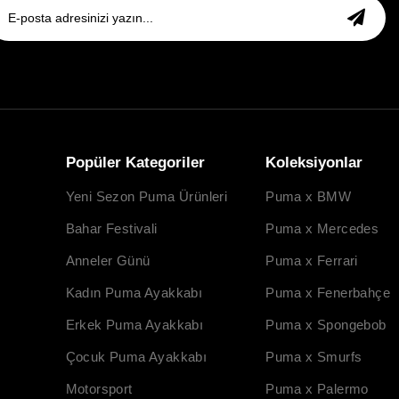
Popüler Kategoriler
Koleksiyonlar
Yeni Sezon Puma Ürünleri
Puma x BMW
Bahar Festivali
Puma x Mercedes
Anneler Günü
Puma x Ferrari
Kadın Puma Ayakkabı
Puma x Fenerbahçe
Erkek Puma Ayakkabı
Puma x Spongebob
Çocuk Puma Ayakkabı
Puma x Smurfs
Motorsport
Puma x Palermo