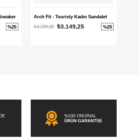
Sneaker
Arch Fit - Touristy Kadın Sandalet
Big
₺3.149,25
₺4.199,00
₺3.1
%25
%25
NDE
%100 ORİJİNAL
ÜRÜN GARANTİSİ