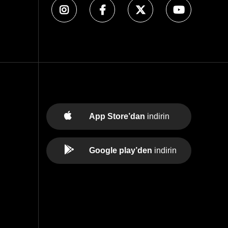
App Store’dan
indirin
Google play’den
indirin