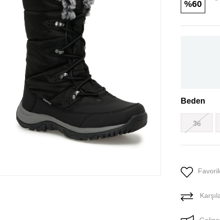
60
Beden
36
Favoril
Karşıla