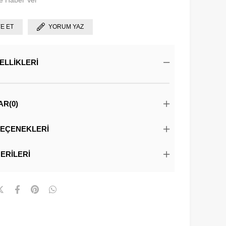
e Haber Ver
YE ET
YORUM YAZ
ELLIKLERI
AR
(0)
EÇENEKLERI
ERILERI