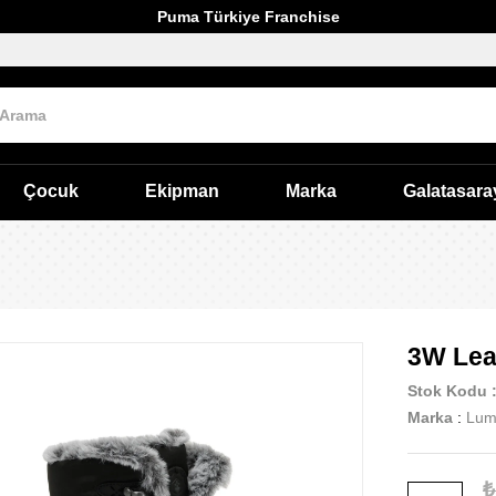
Puma Türkiye Franchise
Çocuk
Ekipman
Marka
Galatasara
3W Lea
Stok Kodu
Marka
:
Lum
₺