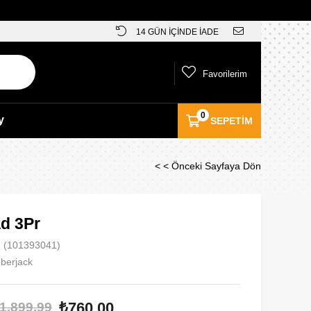
14 GÜN İÇİNDE İADE
Favorilerim
0
y
SEPETIM
< < Önceki Sayfaya Dön
d 3Pr
(101393041)
berjack
₺760,00
1.899,99