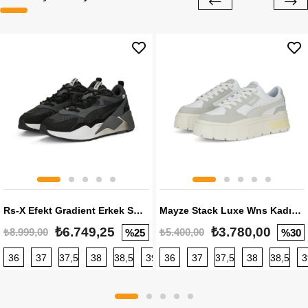
Rs-X Efekt Gradient Erkek Sneaker
Mayze Stack Luxe Wns Kadın Sneaker
₺6.749,25
₺3.780,00
₺8.999,00
₺5.400,00
%25
%30
36
37
37,5
38
38,5
39
36
40
37
40,5
37,5
41
38
42
38,5
42,5
3