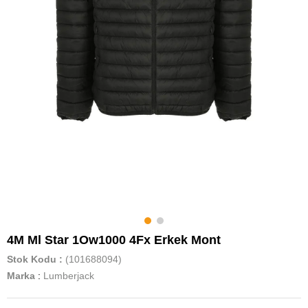
4M Ml Star 1Ow1000 4Fx Erkek Mont
Stok Kodu
(101688094)
Marka
:
Lumberjack