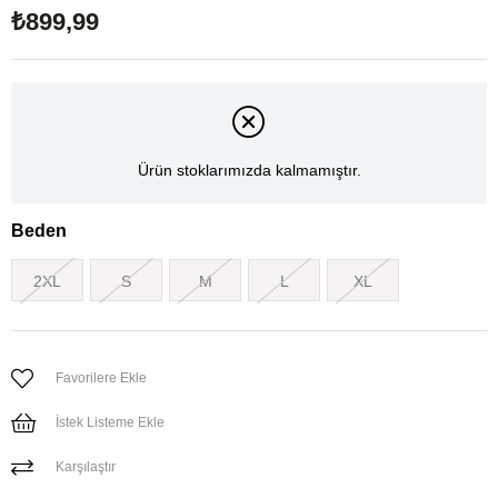
₺899,99
Ürün stoklarımızda kalmamıştır.
Beden
2XL
S
M
L
XL
Favorilere Ekle
İstek Listeme Ekle
Karşılaştır