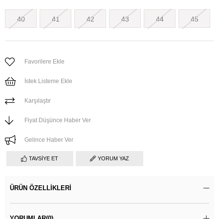
40
41
42
43
44
45
Favorilere Ekle
İstek Listeme Ekle
Karşılaştır
Fiyat Düşünce Haber Ver
Gelince Haber Ver
TAVSIYE ET
YORUM YAZ
ÜRÜN ÖZELLIKLERI
YORUMLAR
(0)