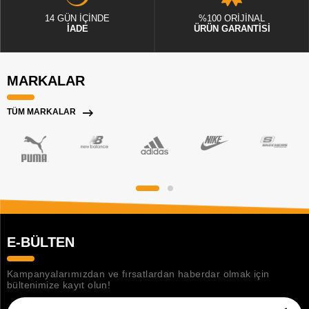
14 GÜN İÇİNDE
%100 ORİJİNAL
İADE
ÜRÜN GARANTİSİ
MARKALAR
TÜM MARKALAR
E-BÜLTEN
Kampanyalarımızdan ve fırsatlardan haberdar olmak için
bültenimize kayıt olun!