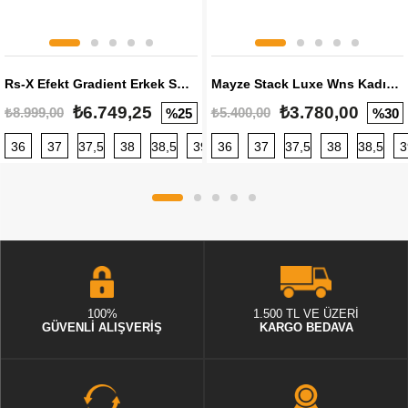
Rs-X Efekt Gradient Erkek Sneaker
Mayze Stack Luxe Wns Kadın Sneaker
₺6.749,25
₺3.780,00
₺8.999,00
₺5.400,00
%25
%30
36
37
37,5
38
38,5
39
36
40
37
40,5
37,5
41
38
42
38,5
42,5
3
100%
1.500 TL VE ÜZERİ
GÜVENLİ ALIŞVERİŞ
KARGO BEDAVA