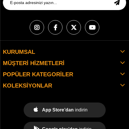
KURUMSAL
MÜŞTERI HIZMETLERI
POPÜLER KATEGORILER
KOLEKSIYONLAR
App Store’dan
indirin