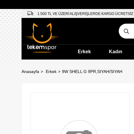
1.500 TL VE ÜZERİ ALIŞVERİŞLERDE KARGO ÜCRETSİZ
Erkek
Kadın
Anasayfa
Erkek
9W SHELL G 9PR,SIYAH/SIYAH