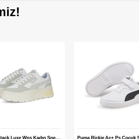
miz!
Mayze Stack Luxe Wns Kadın Sneaker
Puma Rickie Ac+ Ps Çocuk 