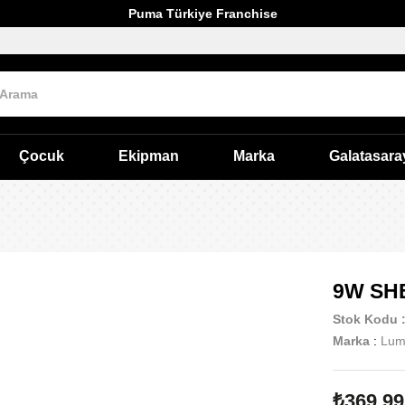
Puma Türkiye Franchise
Çocuk
Ekipman
Marka
Galatasara
9W SHE
Stok Kodu
Marka
:
Lum
₺369,99