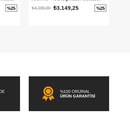
₺3.149,25
₺4.199,00
₺3.1
%25
%25
NDE
%100 ORİJİNAL
ÜRÜN GARANTİSİ