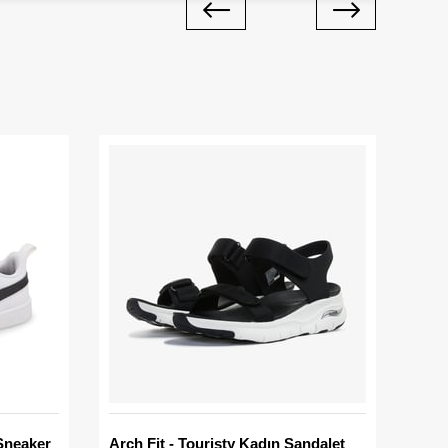
Sneaker
Arch Fit - Touristy Kadın Sandalet
Big