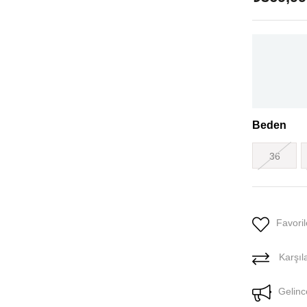
Beden
36
Favoril
Karşıla
Gelinc