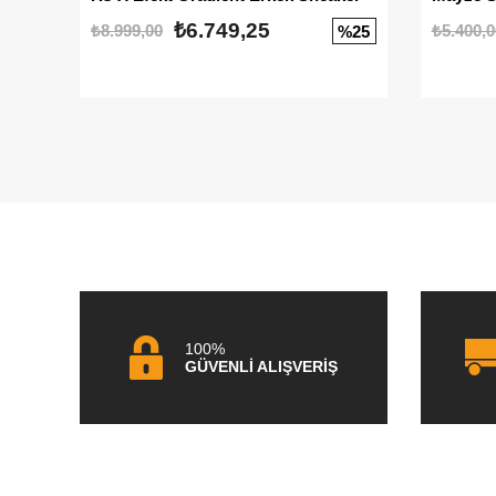
₺6.749,25
₺8.999,00
₺5.400,0
%25
100%
GÜVENLİ ALIŞVERİŞ