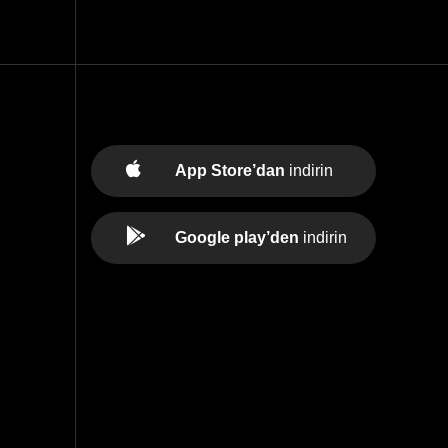
App Store’dan
indirin
Google play’den
indirin