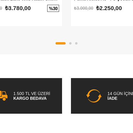
₺3.780,00
₺2.250,00
0
₺3.000,00
%30
1.500 TL VE ÜZERİ
14 GÜN İÇİ
KARGO BEDAVA
İADE