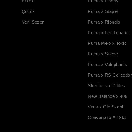
Erkek
Puma x Liberty
Çocuk
Puma x Staple
Yeni Sezon
Puma x Ripndip
Puma x Leo Lunatic
Puma Melo x Toxic
Puma x Suede
Puma x Velophasis
Puma x RS Collectio
Skechers x D'lites
New Balance x 408
Vans x Old Skool
Converse x All Star