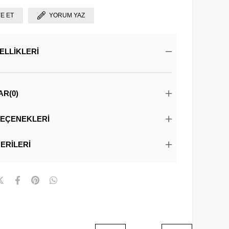
YE ET
YORUM YAZ
ELLIKLERI
AR
(0)
EÇENEKLERI
ERILERI