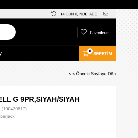
14 GÜN İÇİNDE İADE
Favorilerim
0
y
SEPETIM
< < Önceki Sayfaya Dön
LL G 9PR,SIYAH/SIYAH
(100420817)
berjack