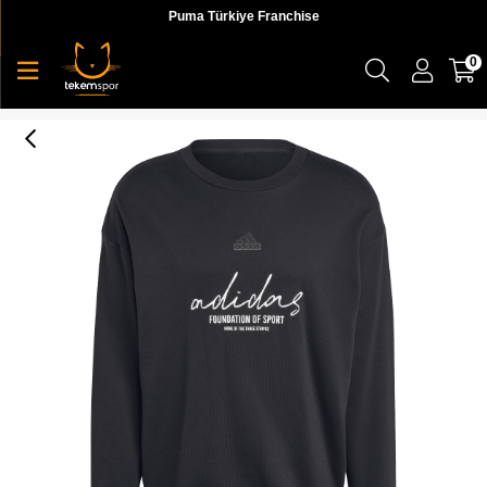
Puma Türkiye Franchise
0
Adidas Bl Ft Crw Q3 Erkek Sweatshirt