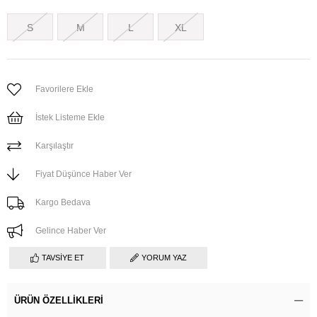
S
M
L
XL
Favorilere Ekle
İstek Listeme Ekle
Karşılaştır
Fiyat Düşünce Haber Ver
Kargo Bedava
Gelince Haber Ver
TAVSIYE ET
YORUM YAZ
ÜRÜN ÖZELLIKLERI