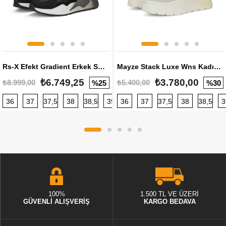
Rs-X Efekt Gradient Erkek Sneaker
Mayze Stack Luxe Wns Kadın Sneaker
₺6.749,25
₺3.780,00
₺8.999,00
₺5.400,00
%25
%30
36
37
37,5
38
38,5
39
36
40
37
40,5
37,5
41
38
42
38,5
42,5
3
100%
1.500 TL VE ÜZERİ
GÜVENLİ ALIŞVERİŞ
KARGO BEDAVA