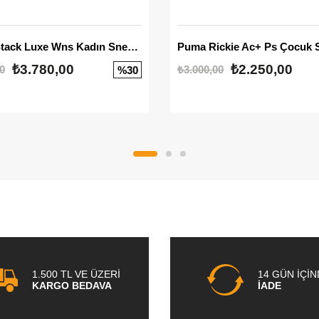
Mayze Stack Luxe Wns Kadın Sneaker
Puma Rickie Ac+ Ps Çocuk 
₺3.780,00
₺2.250,00
0
₺3.000,00
%30
1.500 TL VE ÜZERİ
14 GÜN İÇİ
KARGO BEDAVA
İADE