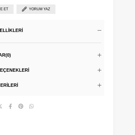
YE ET
YORUM YAZ
ELLIKLERI
AR
(0)
EÇENEKLERI
ERILERI