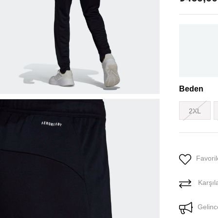
Beden
2XL
Favoril
Karşıla
Gelinc