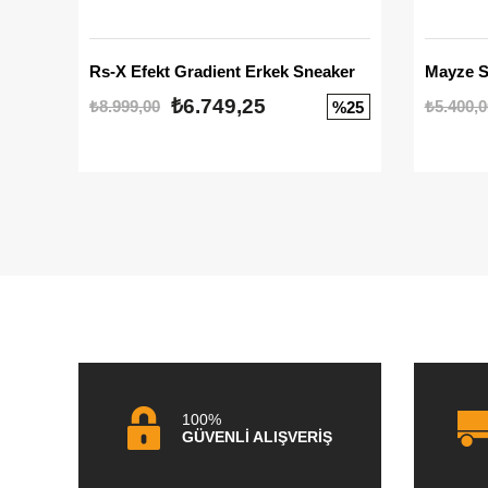
Rs-X Efekt Gradient Erkek Sneaker
₺6.749,25
₺8.999,00
₺5.400,0
%25
100%
GÜVENLİ ALIŞVERİŞ