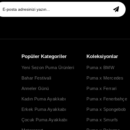
Popüler Kategoriler
Koleksiyonlar
Yeni Sezon Puma Ürünleri
Puma x BMW
Bahar Festivali
Puma x Mercedes
Anneler Günü
Puma x Ferrari
Kadın Puma Ayakkabı
Puma x Fenerbahçe
Erkek Puma Ayakkabı
Puma x Spongebob
Çocuk Puma Ayakkabı
Puma x Smurfs