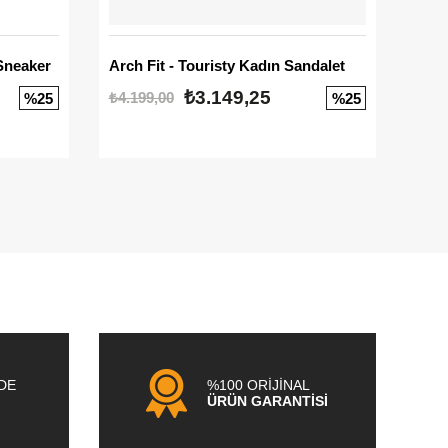
Sneaker
Arch Fit - Touristy Kadın Sandalet
Big
₺3.149,25
₺4.199,00
₺3.1
%25
%25
NDE
%100 ORİJİNAL
ÜRÜN GARANTİSİ