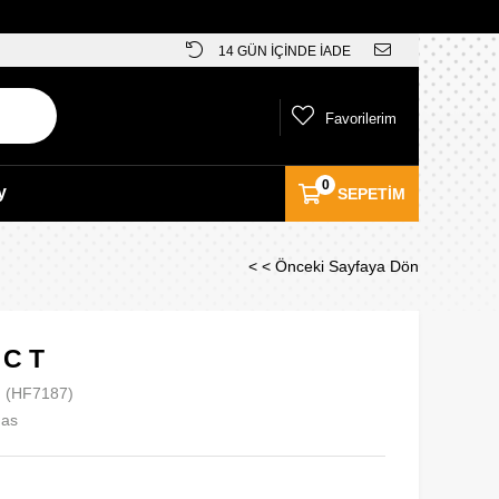
14 GÜN İÇİNDE İADE
Favorilerim
0
y
SEPETIM
< < Önceki Sayfaya Dön
 C T
(HF7187)
das