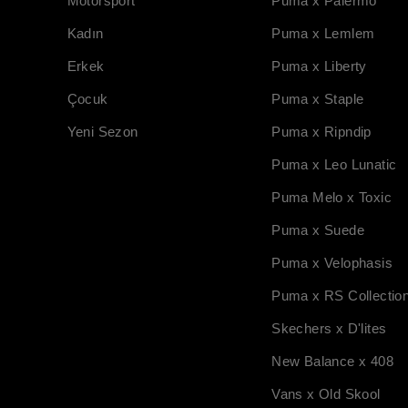
Motorsport
Puma x Palermo
Kadın
Puma x Lemlem
Erkek
Puma x Liberty
Çocuk
Puma x Staple
Yeni Sezon
Puma x Ripndip
Puma x Leo Lunatic
Puma Melo x Toxic
Puma x Suede
Puma x Velophasis
Puma x RS Collectio
Skechers x D'lites
New Balance x 408
Vans x Old Skool