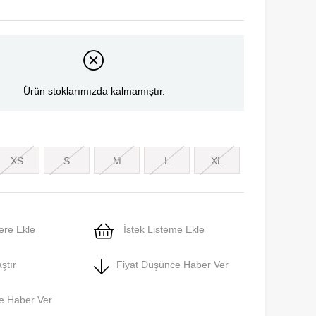
Ürün stoklarımızda kalmamıştır.
XS
S
M
L
XL
ere Ekle
İstek Listeme Ekle
ştır
Fiyat Düşünce Haber Ver
e Haber Ver