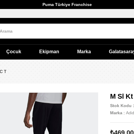
Puma Türkiye Franchise
Çocuk
Ekipman
Marka
Galatasara
 C T
M Sl Kt
Stok Kodu
Marka
:
Adi
₺469,00