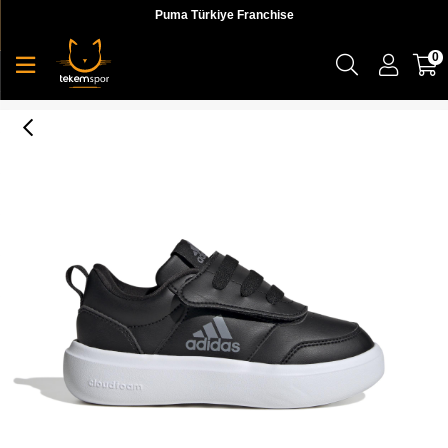
Puma Türkiye Franchise
0
Adidas Park St Ac C Erkek Çocuk Sneaker