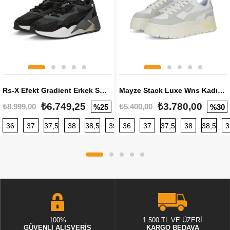
Rs-X Efekt Gradient Erkek Sneaker
Mayze Stack Luxe Wns Kadın Sneaker
₺6.749,25
₺3.780,00
₺8.999,00
₺5.400,00
%25
%30
36
37
37,5
38
38,5
39
36
40
37
40,5
37,5
41
38
42
38,5
42,5
3
100%
1.500 TL VE ÜZERİ
GÜVENLİ ALIŞVERİŞ
KARGO BEDAVA