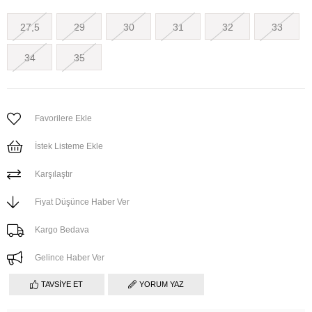
27,5
29
30
31
32
33
34
35
Favorilere Ekle
İstek Listeme Ekle
Karşılaştır
Fiyat Düşünce Haber Ver
Kargo Bedava
Gelince Haber Ver
TAVSIYE ET
YORUM YAZ