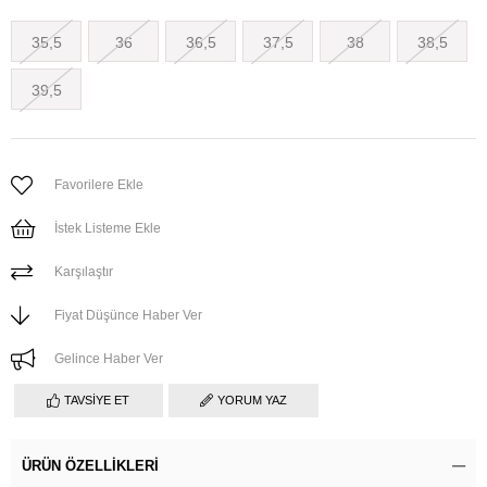
35,5
36
36,5
37,5
38
38,5
39,5
Favorilere Ekle
İstek Listeme Ekle
Karşılaştır
Fiyat Düşünce Haber Ver
Gelince Haber Ver
TAVSIYE ET
YORUM YAZ
ÜRÜN ÖZELLIKLERI