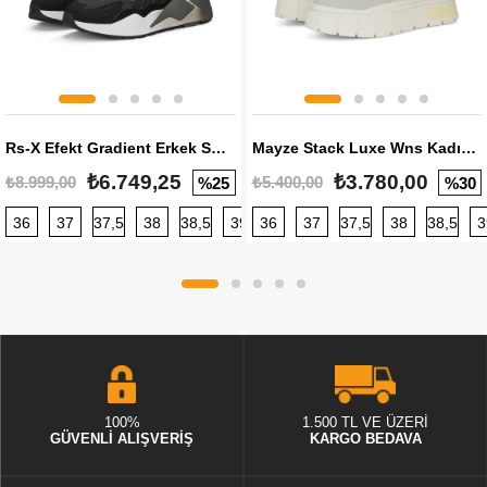
Rs-X Efekt Gradient Erkek Sneaker
Mayze Stack Luxe Wns Kadın Sneaker
₺6.749,25
₺3.780,00
₺8.999,00
₺5.400,00
%25
%30
36
37
37,5
38
38,5
39
36
40
37
40,5
37,5
41
38
42
38,5
42,5
3
100%
1.500 TL VE ÜZERİ
GÜVENLİ ALIŞVERİŞ
KARGO BEDAVA