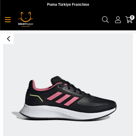
Puma Türkiye Franchise
0
Adidas Runfalcon 2.0 K Unisex Siyah Koşu Ayakkabı - GZ7420