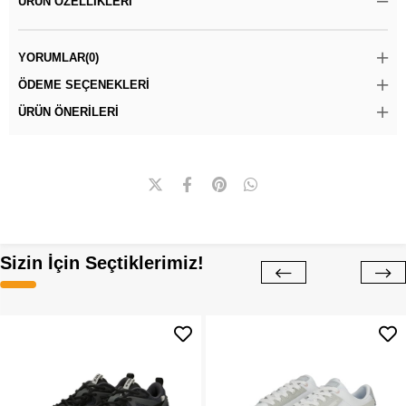
ÜRÜN ÖZELLIKLERI
YORUMLAR
(0)
ÖDEME SEÇENEKLERI
ÜRÜN ÖNERILERI
Sizin İçin Seçtiklerimiz!