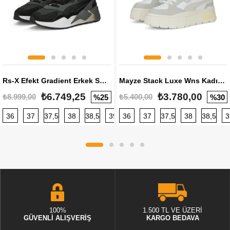
Rs-X Efekt Gradient Erkek Sneaker
Mayze Stack Luxe Wns Kadın Sneaker
₺6.749,25
₺3.780,00
₺8.999,00
₺5.400,00
%25
%30
36
37
37,5
38
38,5
39
36
40
37
40,5
37,5
41
38
42
38,5
42,5
3
100%
1.500 TL VE ÜZERİ
GÜVENLİ ALIŞVERİŞ
KARGO BEDAVA