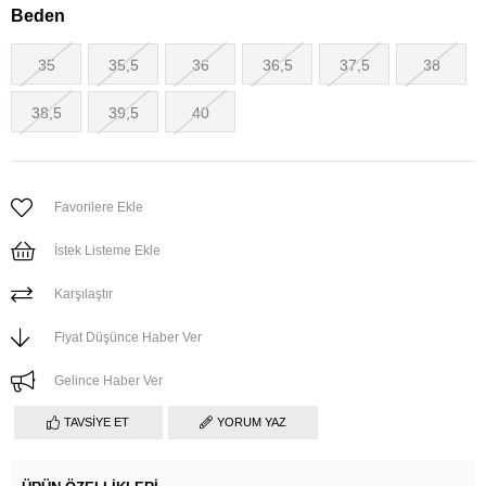
Beden
35
35,5
36
36,5
37,5
38
38,5
39,5
40
Favorilere Ekle
İstek Listeme Ekle
Karşılaştır
Fiyat Düşünce Haber Ver
Gelince Haber Ver
TAVSIYE ET
YORUM YAZ