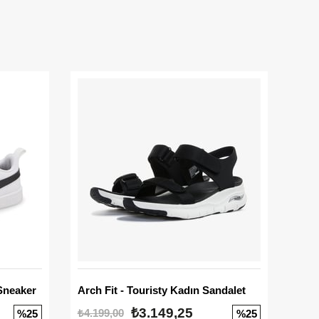
Sneaker
Arch Fit - Touristy Kadın Sandalet
Big
₺3.149,25
₺4.199,00
₺3.1
%25
%25