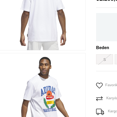
Beden
S
Favoril
Karşıla
Karg