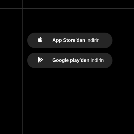
App Store’dan
indirin
Google play’den
indirin