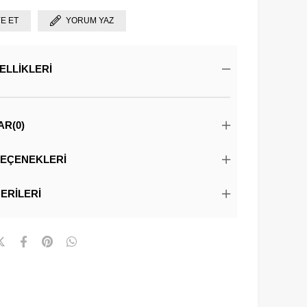
YE ET
YORUM YAZ
ELLIKLERI
AR
(0)
EÇENEKLERI
ERILERI