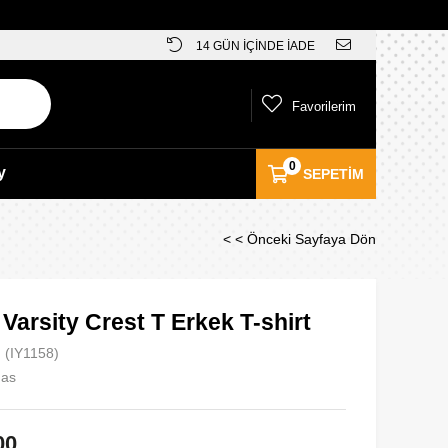
14 GÜN İÇİNDE İADE
Favorilerim
0
y
SEPETIM
< < Önceki Sayfaya Dön
Varsity Crest T Erkek T-shirt
(IY1158)
das
00