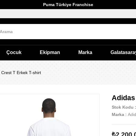
Puma Türkiye Franchise
Çocuk
Ekipman
Marka
Galatasara
 Crest T Erkek T-shirt
Adidas 
Stok Kodu
Marka
:
Adi
₺2.200,