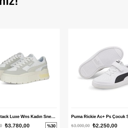
miz!
Mayze Stack Luxe Wns Kadın Sneaker
Puma Rickie Ac+ Ps Çocuk 
₺3.780,00
₺2.250,00
0
₺3.000,00
%30