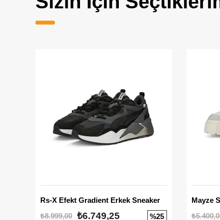
Sizin İçin Seçtikleri
Rs-X Efekt Gradient Erkek Sneaker
₺6.749,25
₺8.999,00
₺5.400,0
%25