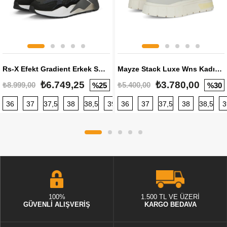
Rs-X Efekt Gradient Erkek Sneaker
Mayze Stack Luxe Wns Kadın Sneaker
₺6.749,25
₺3.780,00
₺8.999,00
₺5.400,00
%25
%30
36
37
37,5
38
38,5
39
36
40
37
40,5
37,5
41
38
42
38,5
42,5
3
100%
1.500 TL VE ÜZERİ
GÜVENLİ ALIŞVERİŞ
KARGO BEDAVA