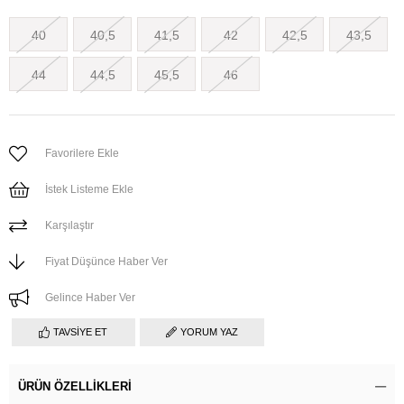
40
40,5
41,5
42
42,5
43,5
44
44,5
45,5
46
Favorilere Ekle
İstek Listeme Ekle
Karşılaştır
Fiyat Düşünce Haber Ver
Gelince Haber Ver
TAVSIYE ET
YORUM YAZ
ÜRÜN ÖZELLIKLERI