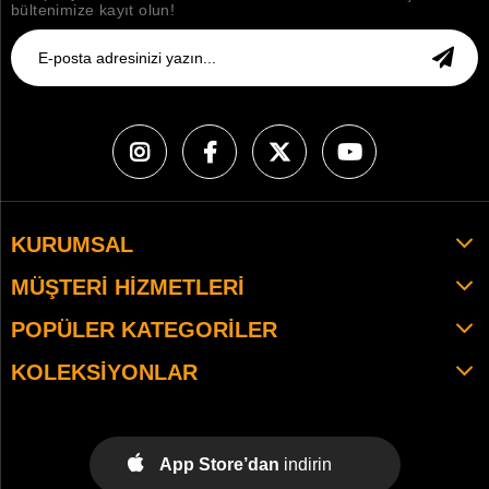
bültenimize kayıt olun!
KURUMSAL
MÜŞTERI HIZMETLERI
POPÜLER KATEGORILER
KOLEKSIYONLAR
App Store’dan
indirin