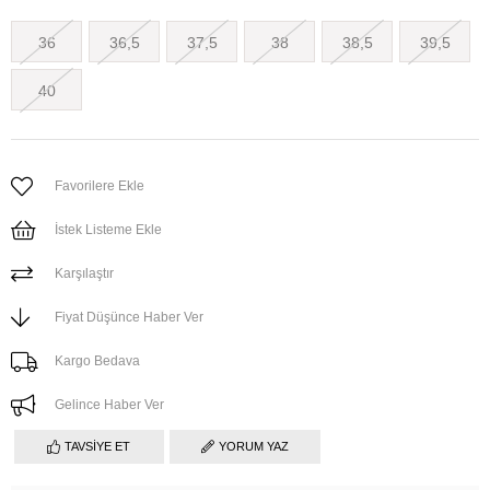
36
36,5
37,5
38
38,5
39,5
40
Favorilere Ekle
İstek Listeme Ekle
Karşılaştır
Fiyat Düşünce Haber Ver
Kargo Bedava
Gelince Haber Ver
TAVSIYE ET
YORUM YAZ