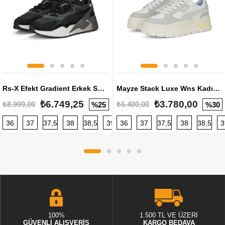
Rs-X Efekt Gradient Erkek Sneaker
Mayze Stack Luxe Wns Kadın Sneaker
₺6.749,25
₺3.780,00
₺8.999,00
₺5.400,00
%25
%30
36
37
37,5
38
38,5
39
36
40
37
40,5
37,5
41
38
42
38,5
42,5
3
100%
1.500 TL VE ÜZERİ
GÜVENLİ ALIŞVERİŞ
KARGO BEDAVA