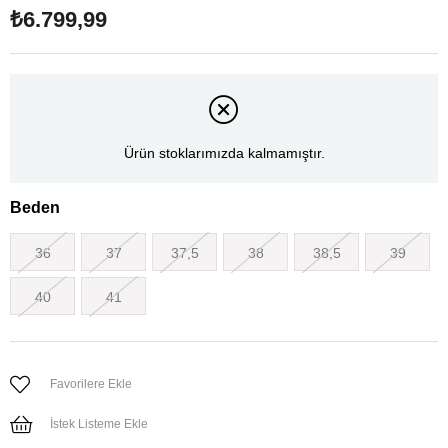
₺6.799,99
Ürün stoklarımızda kalmamıştır.
Beden
36
37
37,5
38
38,5
39
40
41
Favorilere Ekle
İstek Listeme Ekle