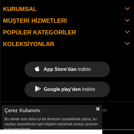
KURUMSAL
MÜŞTERI HIZMETLERI
POPÜLER KATEGORILER
KOLEKSIYONLAR
App Store’dan
indirin
Google play’den
indirin
Çerez Kullanımı
© 2021 tekemspor.com. - Tüm Hakları Saklıdır.
Bu sitede size daha iyi bir deneyim sunabilmek adına, bu
sayfayı ziyaretinizle ilgili bilgileri toplamak amaçlı çerezler
kullanılmaktadır.