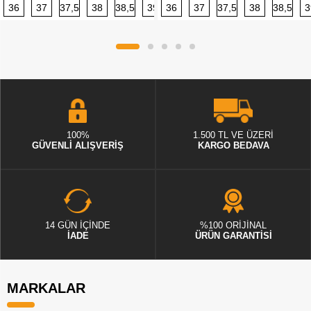
36
37
37,5
38
38,5
39
36
40
37
40,5
37,5
41
38
42
38,5
42,5
3
100%
1.500 TL VE ÜZERİ
GÜVENLİ ALIŞVERİŞ
KARGO BEDAVA
14 GÜN İÇİNDE
%100 ORİJİNAL
İADE
ÜRÜN GARANTİSİ
MARKALAR