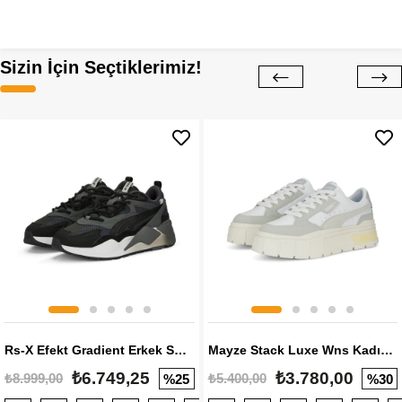
Sizin İçin Seçtiklerimiz!
Rs-X Efekt Gradient Erkek Sneaker
Mayze Stack Luxe Wns Kadın Sneaker
₺6.749,25
₺3.780,00
₺8.999,00
₺5.400,00
%25
%30