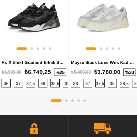
Rs-X Efekt Gradient Erkek Sneaker
Mayze Stack Luxe Wns Kadın Sneaker
₺6.749,25
₺3.780,00
₺8.999,00
₺5.400,00
%25
%30
36
37
37,5
38
38,5
39
36
40
37
40,5
37,5
41
38
42
38,5
42,5
3