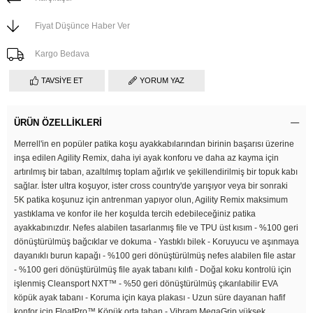
Fiyat Düşünce Haber Ver
Kargo Bedava
TAVSIYE ET
YORUM YAZ
ÜRÜN ÖZELLIKLERI
Merrell'in en popüler patika koşu ayakkabılarından birinin başarısı üzerine
inşa edilen Agility Remix, daha iyi ayak konforu ve daha az kayma için
artırılmış bir taban, azaltılmış toplam ağırlık ve şekillendirilmiş bir topuk kabı
sağlar. İster ultra koşuyor, ister cross country'de yarışıyor veya bir sonraki
5K patika koşunuz için antrenman yapıyor olun, Agility Remix maksimum
yastıklama ve konfor ile her koşulda tercih edebileceğiniz patika
ayakkabınızdır. Nefes alabilen tasarlanmış file ve TPU üst kısım - %100 geri
dönüştürülmüş bağcıklar ve dokuma - Yastıklı bilek - Koruyucu ve aşınmaya
dayanıklı burun kapağı - %100 geri dönüştürülmüş nefes alabilen file astar
- %100 geri dönüştürülmüş file ayak tabanı kılıfı - Doğal koku kontrolü için
işlenmiş Cleansport NXT™ - %50 geri dönüştürülmüş çıkarılabilir EVA
köpük ayak tabanı - Koruma için kaya plakası - Uzun süre dayanan hafif
konfor için FloatPro™ Köpük orta taban - Vibram MegaGrip yüksek