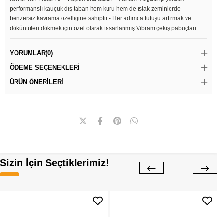
performanslı kauçuk dış taban hem kuru hem de ıslak zeminlerde
benzersiz kavrama özelliğine sahiptir - Her adımda tutuşu artırmak ve
döküntüleri dökmek için özel olarak tasarlanmış Vibram çekiş pabuçları
YORUMLAR
(0)
ÖDEME SEÇENEKLERI
ÜRÜN ÖNERILERI
Sizin İçin Seçtiklerimiz!