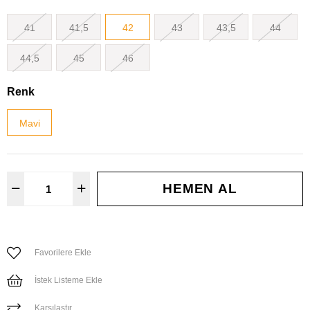
41
41,5
42
43
43,5
44
44,5
45
46
Renk
Mavi
Favorilere Ekle
İstek Listeme Ekle
Karşılaştır