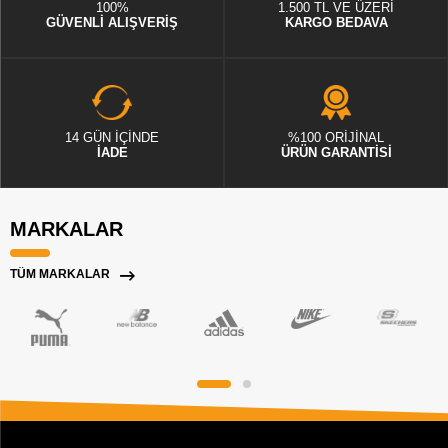
100%
1.500 TL VE ÜZERİ
GÜVENLİ ALIŞVERİŞ
KARGO BEDAVA
14 GÜN İÇİNDE
%100 ORİJİNAL
İADE
ÜRÜN GARANTİSİ
MARKALAR
TÜM MARKALAR