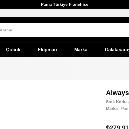
Puma Türkiye Franchise
Çocuk
Ekipman
Marka
Galatasara
Always 
Stok Kodu
Marka
:
Pu
₺279,91