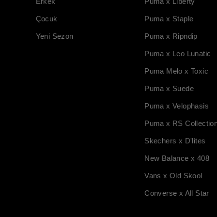
Erkek
Puma x Liberty
Çocuk
Puma x Staple
Yeni Sezon
Puma x Ripndip
Puma x Leo Lunatic
Puma Melo x Toxic
Puma x Suede
Puma x Velophasis
Puma x RS Collectio
Skechers x D'lites
New Balance x 408
Vans x Old Skool
Converse x All Star