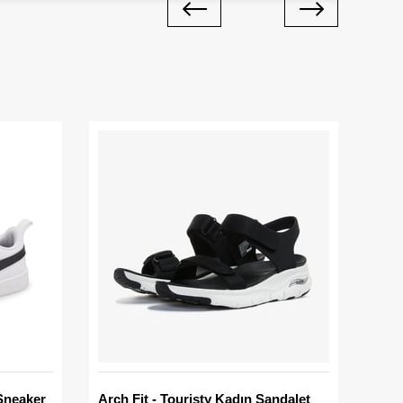
Sneaker
Arch Fit - Touristy Kadın Sandalet
Big