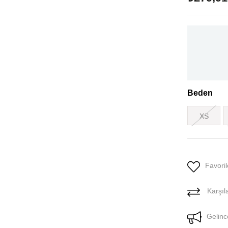
Beden
XS
Favoril
Karşıla
Gelinc