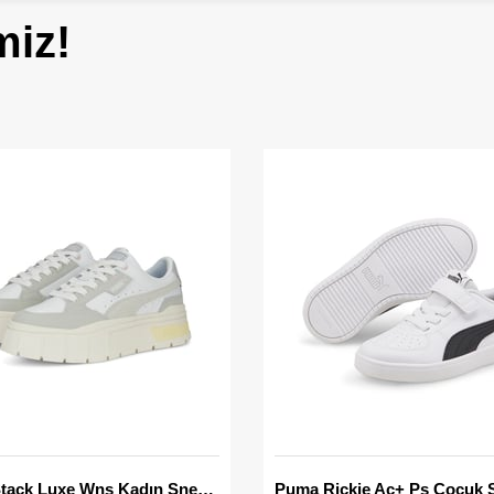
miz!
Mayze Stack Luxe Wns Kadın Sneaker
Puma Rickie Ac+ Ps Çocuk 