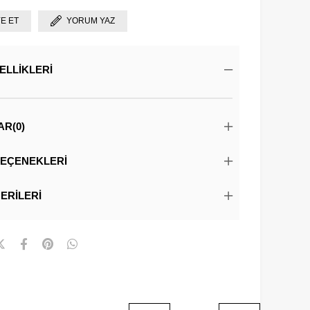
YE ET
YORUM YAZ
ELLIKLERI
AR
(0)
EÇENEKLERI
ERILERI