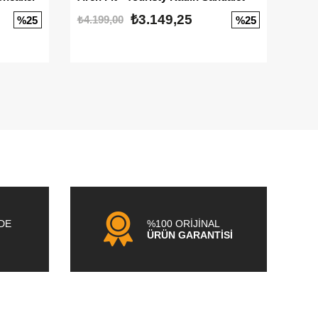
₺3.149,25
₺4.199,00
₺3.1
%25
%25
NDE
%100 ORİJİNAL
ÜRÜN GARANTİSİ