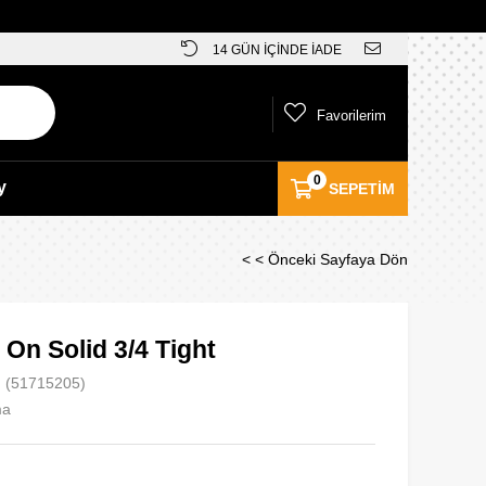
14 GÜN İÇİNDE İADE
Favorilerim
0
y
SEPETIM
< < Önceki Sayfaya Dön
On Solid 3/4 Tight
(51715205)
ma