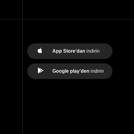
App Store’dan
indirin
Google play’den
indirin