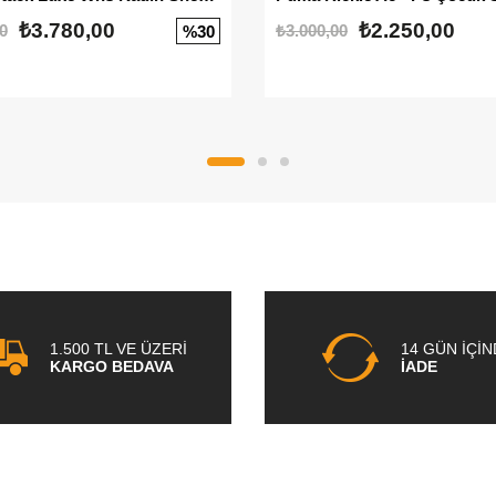
₺3.780,00
₺2.250,00
0
₺3.000,00
%30
1.500 TL VE ÜZERİ
14 GÜN İÇİ
KARGO BEDAVA
İADE