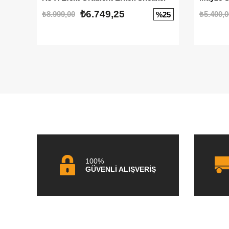
₺6.749,25
₺8.999,00
₺5.400,0
%25
100%
GÜVENLİ ALIŞVERİŞ