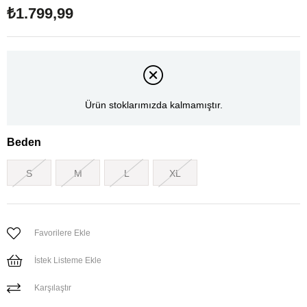
₺1.799,99
Ürün stoklarımızda kalmamıştır.
Beden
S
M
L
XL
Favorilere Ekle
İstek Listeme Ekle
Karşılaştır