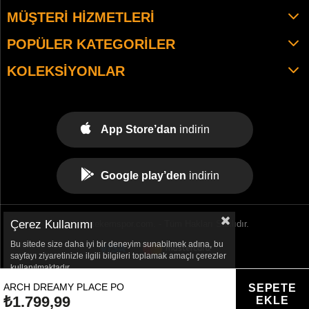
MÜŞTERI HIZMETLERI
POPÜLER KATEGORILER
KOLEKSIYONLAR
App Store’dan
indirin
Google play’den
indirin
Çerez Kullanımı
© 2021 tekemspor.com. - Tüm Hakları Saklıdır.
Bu sitede size daha iyi bir deneyim sunabilmek adına, bu
sayfayı ziyaretinizle ilgili bilgileri toplamak amaçlı çerezler
kullanılmaktadır.
ARCH DREAMY PLACE PO
₺1.799,99