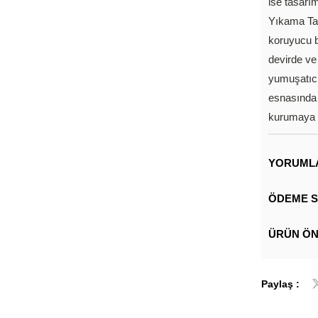
ise tasarı
Yıkama Tal
koruyucu b
devirde ve
yumuşatıcı
esnasında 
kurumaya b
YORUML
ÖDEME S
ÜRÜN ÖN
Paylaş :