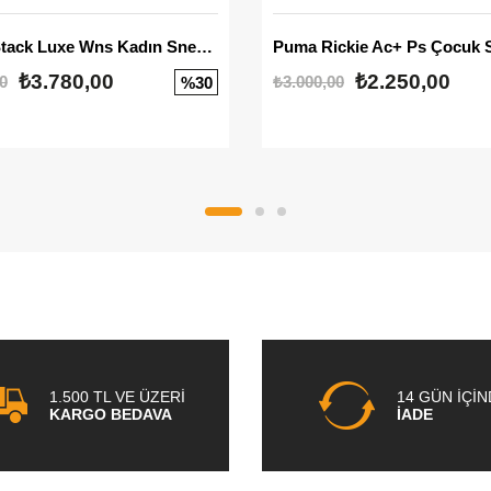
Mayze Stack Luxe Wns Kadın Sneaker
Puma Rickie Ac+ Ps Çocuk 
₺3.780,00
₺2.250,00
0
₺3.000,00
%30
1.500 TL VE ÜZERİ
14 GÜN İÇİ
KARGO BEDAVA
İADE