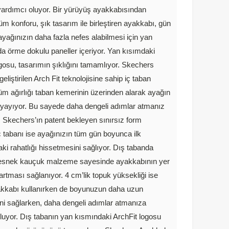
ardımcı oluyor. Bir yürüyüş ayakkabısından
üm konforu, şık tasarım ile birleştiren ayakkabı, gün
ayağınızın daha fazla nefes alabilmesi için yan
da örme dokulu paneller içeriyor. Yan kısımdaki
ogosu, tasarımın şıklığını tamamlıyor. Skechers
geliştirilen Arch Fit teknolojisine sahip iç taban
tüm ağırlığı taban kemerinin üzerinden alarak ayağın
ayıyor. Bu sayede daha dengeli adımlar atmanız
. Skechers’ın patent bekleyen sınırsız form
ç tabanı ise ayağınızın tüm gün boyunca ilk
aki rahatlığı hissetmesini sağlıyor. Dış tabanda
n esnek kauçuk malzeme sayesinde ayakkabının yer
artması sağlanıyor. 4 cm’lik topuk yüksekliği ise
kkabı kullanırken de boyunuzun daha uzun
i sağlarken, daha dengeli adımlar atmanıza
luyor. Dış tabanın yan kısmındaki ArchFit logosu