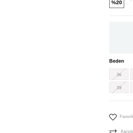
20
Beden
36
39
Favoril
Karşıla