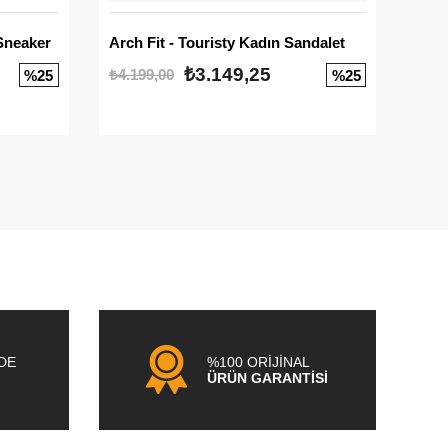
Sneaker
Arch Fit - Touristy Kadın Sandalet
Big
₺3.149,25
₺4.199,00
₺3.1
%25
%25
NDE
%100 ORİJİNAL
ÜRÜN GARANTİSİ