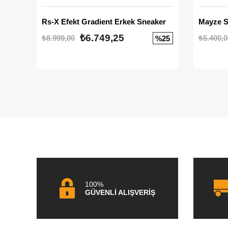
Rs-X Efekt Gradient Erkek Sneaker
₺6.749,25
₺8.999,00
₺5.400,0
%25
100%
GÜVENLİ ALIŞVERİŞ