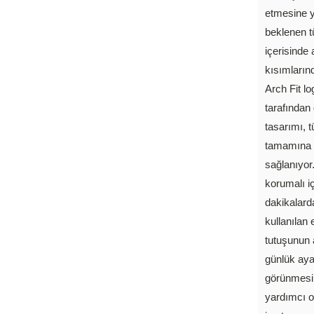
etmesine y
beklenen t
içerisinde 
kısımların
Arch Fit l
tarafından 
tasarımı, 
tamamına y
sağlanıyor
korumalı i
dakikalard
kullanıla
tutuşunun 
günlük aya
görünmesin
yardımcı o