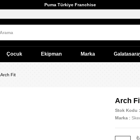
Puma Türkiye Franchise
Çocuk
Ekipman
Marka
Galatasara
Arch Fit
Arch Fi
Stok Kodu
Marka
:
Ske
₺