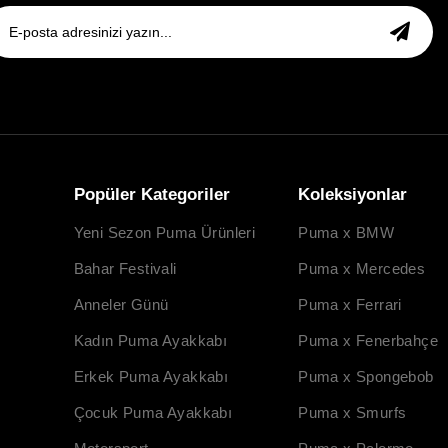
Popüler Kategoriler
Koleksiyonlar
Yeni Sezon Puma Ürünleri
Puma x BMW
Bahar Festivali
Puma x Mercedes
Anneler Günü
Puma x Ferrari
Kadın Puma Ayakkabı
Puma x Fenerbahçe
Erkek Puma Ayakkabı
Puma x Spongebob
Çocuk Puma Ayakkabı
Puma x Smurfs