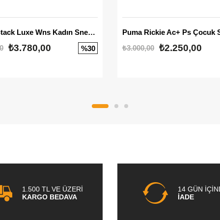
Mayze Stack Luxe Wns Kadın Sneaker
Puma Rickie Ac+ Ps Çocuk 
₺3.780,00
₺2.250,00
0
₺3.000,00
%30
1.500 TL VE ÜZERİ
14 GÜN İÇİ
KARGO BEDAVA
İADE