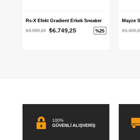
Rs-X Efekt Gradient Erkek Sneaker
₺6.749,25
₺8.999,00
₺5.400,0
%25
100%
GÜVENLİ ALIŞVERİŞ