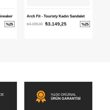
Sneaker
Arch Fit - Touristy Kadın Sandalet
Big
₺3.149,25
₺4.199,00
₺3.1
%25
%25
NDE
%100 ORİJİNAL
ÜRÜN GARANTİSİ