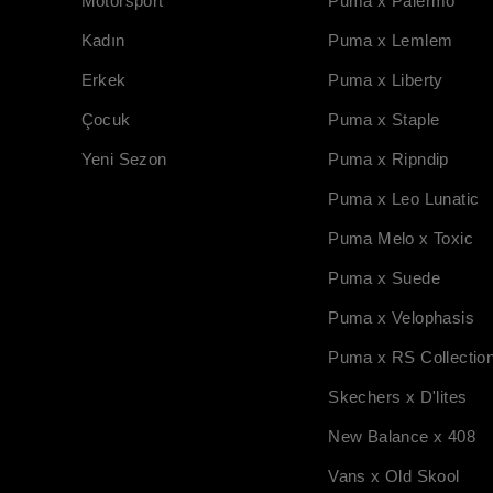
Motorsport
Puma x Palermo
Kadın
Puma x Lemlem
Erkek
Puma x Liberty
Çocuk
Puma x Staple
Yeni Sezon
Puma x Ripndip
Puma x Leo Lunatic
Puma Melo x Toxic
Puma x Suede
Puma x Velophasis
Puma x RS Collectio
Skechers x D'lites
New Balance x 408
Vans x Old Skool