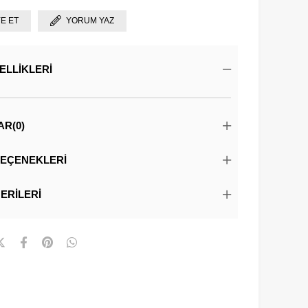
YE ET
YORUM YAZ
ELLIKLERI
AR
(0)
EÇENEKLERI
ERILERI