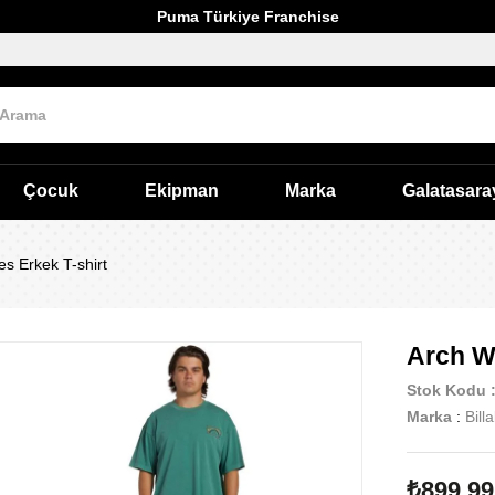
Puma Türkiye Franchise
Çocuk
Ekipman
Marka
Galatasara
s Erkek T-shirt
Arch W
Stok Kodu
Marka
:
Bill
₺899,99