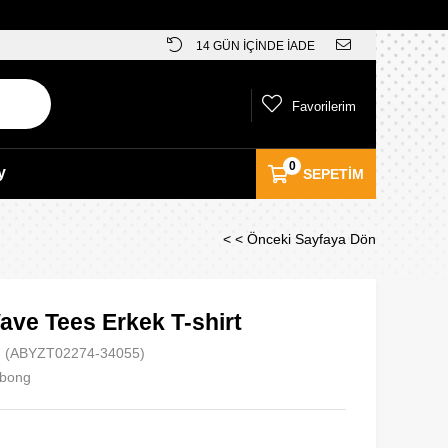
14 GÜN İÇİNDE İADE
Favorilerim
0
y
SEPETIM
< < Önceki Sayfaya Dön
ave Tees Erkek T-shirt
(ABYZT02274-34055)
abong