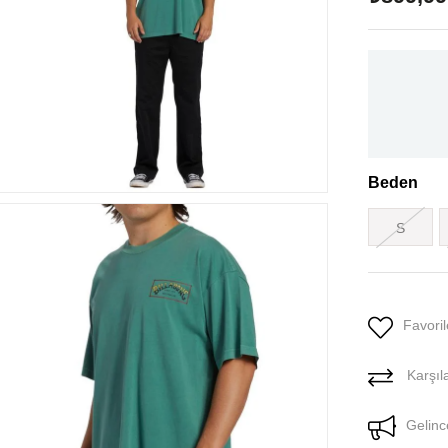
Beden
S
Favoril
Karşıla
Gelinc