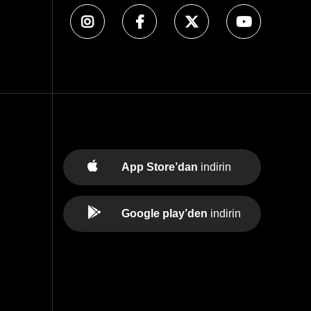
App Store’dan
indirin
Google play’den
indirin