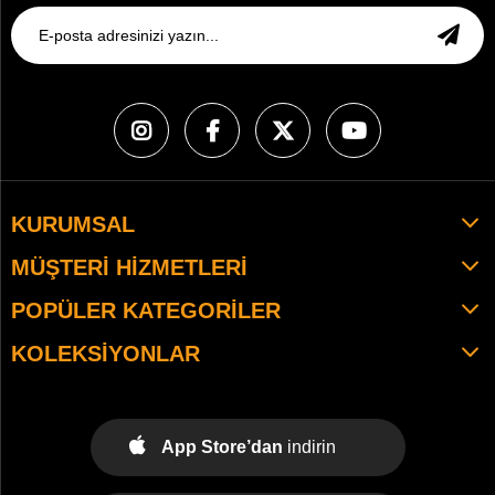
KURUMSAL
MÜŞTERI HIZMETLERI
POPÜLER KATEGORILER
KOLEKSIYONLAR
App Store’dan
indirin