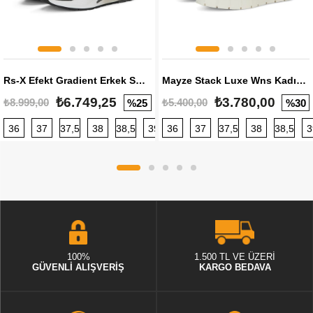
Rs-X Efekt Gradient Erkek Sneaker
Mayze Stack Luxe Wns Kadın Sneaker
₺6.749,25
₺3.780,00
₺8.999,00
₺5.400,00
%25
%30
36
37
37,5
38
38,5
39
36
40
37
40,5
37,5
41
38
42
38,5
42,5
3
100%
1.500 TL VE ÜZERİ
GÜVENLİ ALIŞVERİŞ
KARGO BEDAVA