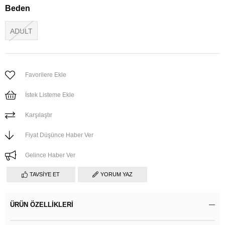
Beden
ADULT
Favorilere Ekle
İstek Listeme Ekle
Karşılaştır
Fiyat Düşünce Haber Ver
Gelince Haber Ver
TAVSIYE ET
YORUM YAZ
ÜRÜN ÖZELLIKLERI