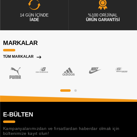
14 GÜN İÇİNDE
%100 ORİJİNAL
İADE
ÜRÜN GARANTİSİ
MARKALAR
TÜM MARKALAR
E-BÜLTEN
Kampanyalarımızdan ve fırsatlardan haberdar olmak için
bültenimize kayıt olun!