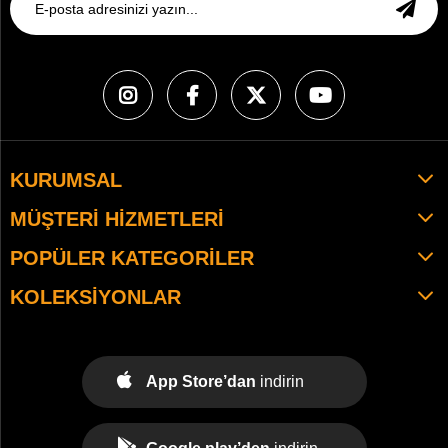
KURUMSAL
MÜŞTERI HIZMETLERI
POPÜLER KATEGORILER
KOLEKSIYONLAR
App Store’dan
indirin