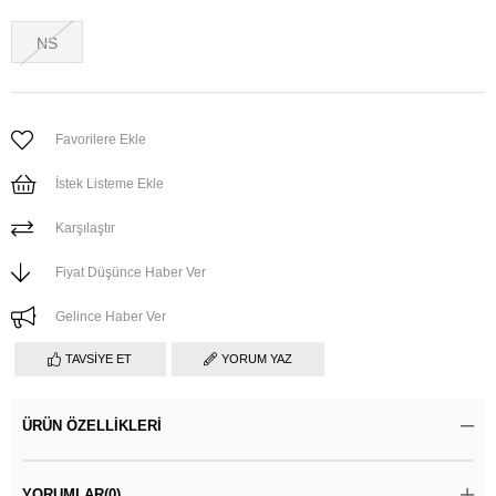
NS
Favorilere Ekle
İstek Listeme Ekle
Karşılaştır
Fiyat Düşünce Haber Ver
Gelince Haber Ver
TAVSIYE ET
YORUM YAZ
ÜRÜN ÖZELLIKLERI
YORUMLAR
(0)