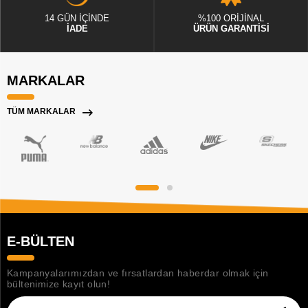
14 GÜN İÇİNDE
%100 ORİJİNAL
İADE
ÜRÜN GARANTİSİ
MARKALAR
TÜM MARKALAR
E-BÜLTEN
Kampanyalarımızdan ve fırsatlardan haberdar olmak için
bültenimize kayıt olun!