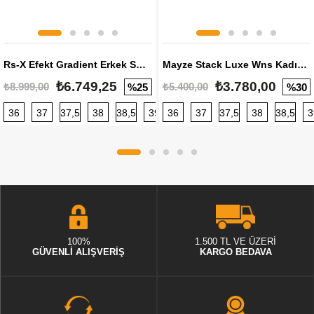
Rs-X Efekt Gradient Erkek Sneaker
Mayze Stack Luxe Wns Kadın Sneaker
₺6.749,25
₺3.780,00
₺8.999,00
₺5.400,00
%25
%30
36
37
37,5
38
38,5
39
36
40
37
40,5
37,5
41
38
42
38,5
42,5
3
100%
1.500 TL VE ÜZERİ
GÜVENLİ ALIŞVERİŞ
KARGO BEDAVA