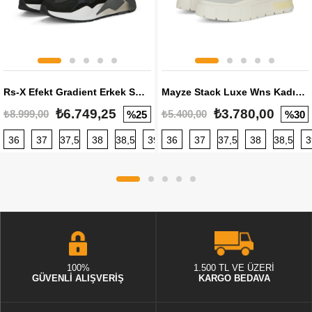
Rs-X Efekt Gradient Erkek Sneaker
Mayze Stack Luxe Wns Kadın Sneaker
₺6.749,25
₺3.780,00
₺8.999,00
₺5.400,00
%25
%30
36
37
37,5
38
38,5
39
36
40
37
40,5
37,5
41
38
42
38,5
42,5
3
100%
1.500 TL VE ÜZERİ
GÜVENLİ ALIŞVERİŞ
KARGO BEDAVA