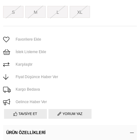
S
M
L
XL
Favorilere Ekle
İstek Listeme Ekle
Karşılaştır
Fiyat Düşünce Haber Ver
Kargo Bedava
Gelince Haber Ver
TAVSIYE ET
YORUM YAZ
ÜRÜN ÖZELLIKLERI