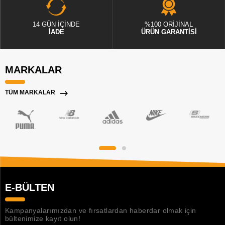
14 GÜN İÇİNDE
%100 ORİJİNAL
İADE
ÜRÜN GARANTİSİ
MARKALAR
TÜM MARKALAR
E-BÜLTEN
Kampanyalarımızdan ve fırsatlardan haberdar olmak için
bültenimize kayıt olun!