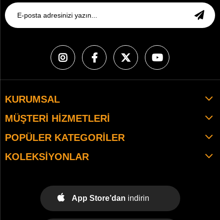
KURUMSAL
MÜŞTERI HIZMETLERI
POPÜLER KATEGORILER
KOLEKSIYONLAR
App Store’dan
indirin