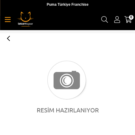
Puma Türkiye Franchise
0
Puma Bmw Mms Graphic Tee Erkek T-shirt - 57779101