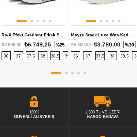
Rs-X Efekt Gradient Erkek Sneaker
Mayze Stack Luxe Wns Kadın Sneaker
₺6.749,25
₺3.780,00
₺8.999,00
₺5.400,00
%25
%30
36
37
37,5
38
38,5
39
36
40
37
40,5
37,5
41
38
42
38,5
42,5
3
100%
1.500 TL VE ÜZERİ
GÜVENLİ ALIŞVERİŞ
KARGO BEDAVA