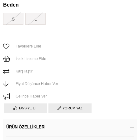
Beden
S
L
Favorilere Ekle
İstek Listeme Ekle
Karşılaştır
Fiyat Düşünce Haber Ver
Gelince Haber Ver
TAVSIYE ET
YORUM YAZ
ÜRÜN ÖZELLIKLERI