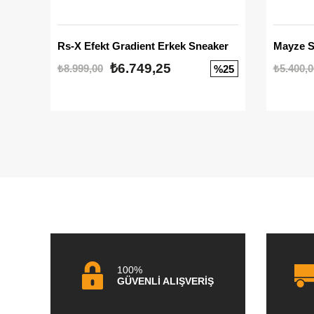
Rs-X Efekt Gradient Erkek Sneaker
₺6.749,25
₺8.999,00
₺5.400,0
%25
100%
GÜVENLİ ALIŞVERİŞ