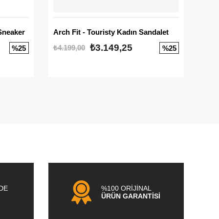
Sneaker
Arch Fit - Touristy Kadın Sandalet
Big
₺3.149,25
₺4.199,00
₺3.1
%25
%25
NDE
%100 ORİJİNAL
ÜRÜN GARANTİSİ