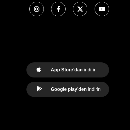
App Store’dan
indirin
Google play’den
indirin