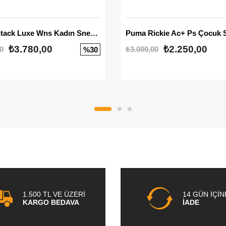
Mayze Stack Luxe Wns Kadın Sneaker
Puma Rickie Ac+ Ps Çocuk 
₺3.780,00
₺2.250,00
0
₺3.000,00
%30
1.500 TL VE ÜZERİ
14 GÜN İÇİ
KARGO BEDAVA
İADE