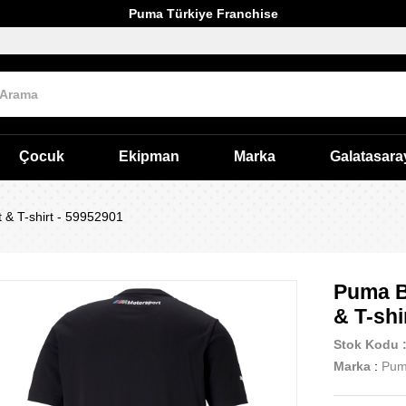
Puma Türkiye Franchise
Çocuk
Ekipman
Marka
Galatasara
& T-shirt - 59952901
Puma B
& T-shi
Stok Kodu
Marka
:
Pu