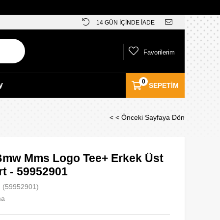
14 GÜN İÇİNDE İADE
Favorilerim
0
y
SEPETIM
< < Önceki Sayfaya Dön
mw Mms Logo Tee+ Erkek Üst
rt - 59952901
(59952901)
ma