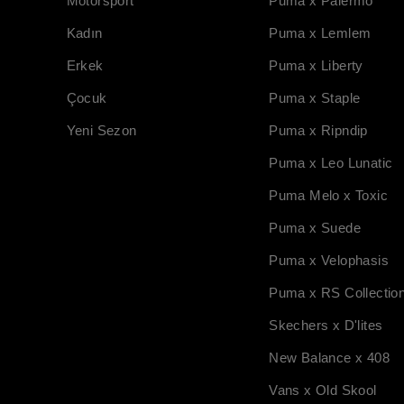
Motorsport
Puma x Palermo
Kadın
Puma x Lemlem
Erkek
Puma x Liberty
Çocuk
Puma x Staple
Yeni Sezon
Puma x Ripndip
Puma x Leo Lunatic
Puma Melo x Toxic
Puma x Suede
Puma x Velophasis
Puma x RS Collectio
Skechers x D'lites
New Balance x 408
Vans x Old Skool