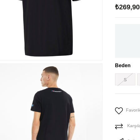
₺269,90
Beden
S
Favoril
Karşıla