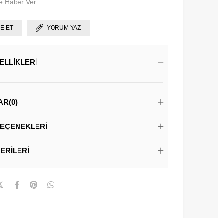
e Haber Ver
YE ET
YORUM YAZ
ELLIKLERI
AR
(0)
EÇENEKLERI
ERILERI