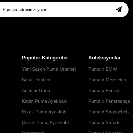
Popüler Kategoriler
Koleksiyonlar
Yeni Sezon Puma Ürünleri
Puma x BMW
Bahar Festivali
Puma x Mercedes
Anneler Günü
Puma x Ferrari
Kadın Puma Ayakkabı
Puma x Fenerbahçe
Erkek Puma Ayakkabı
Puma x Spongebob
Çocuk Puma Ayakkabı
Puma x Smurfs