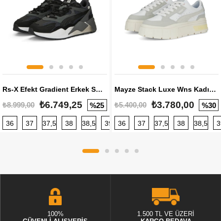
Rs-X Efekt Gradient Erkek Sneaker
Mayze Stack Luxe Wns Kadın Sneaker
₺6.749,25
₺3.780,00
₺8.999,00
₺5.400,00
%25
%30
36
37
37,5
38
38,5
39
36
40
37
40,5
37,5
41
38
42
38,5
42,5
3
100%
1.500 TL VE ÜZERİ