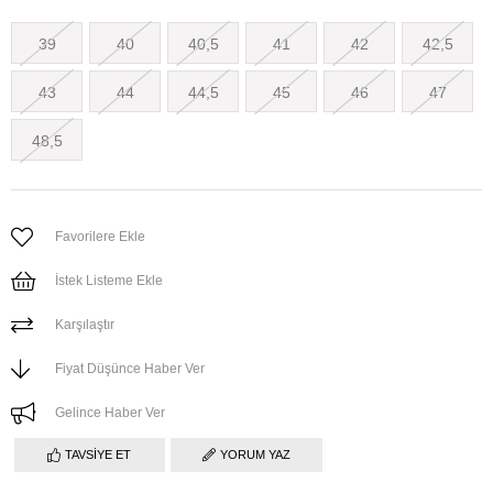
39
40
40,5
41
42
42,5
43
44
44,5
45
46
47
48,5
Favorilere Ekle
İstek Listeme Ekle
Karşılaştır
Fiyat Düşünce Haber Ver
Gelince Haber Ver
TAVSIYE ET
YORUM YAZ