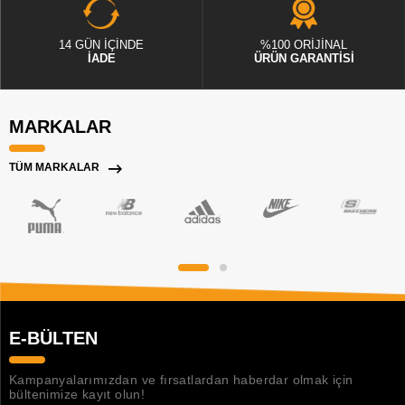
14 GÜN İÇİNDE
%100 ORİJİNAL
İADE
ÜRÜN GARANTİSİ
MARKALAR
TÜM MARKALAR
E-BÜLTEN
Kampanyalarımızdan ve fırsatlardan haberdar olmak için
bültenimize kayıt olun!