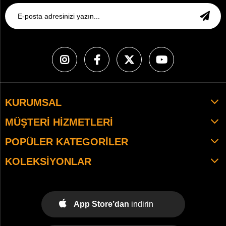
KURUMSAL
MÜŞTERI HIZMETLERI
POPÜLER KATEGORILER
KOLEKSIYONLAR
App Store’dan
indirin