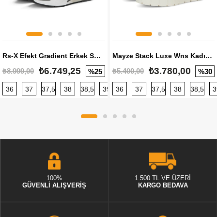
Rs-X Efekt Gradient Erkek Sneaker
Mayze Stack Luxe Wns Kadın Sneaker
₺6.749,25
₺3.780,00
₺8.999,00
₺5.400,00
%25
%30
36
37
37,5
38
38,5
39
36
40
37
40,5
37,5
41
38
42
38,5
42,5
3
100%
1.500 TL VE ÜZERİ
GÜVENLİ ALIŞVERİŞ
KARGO BEDAVA