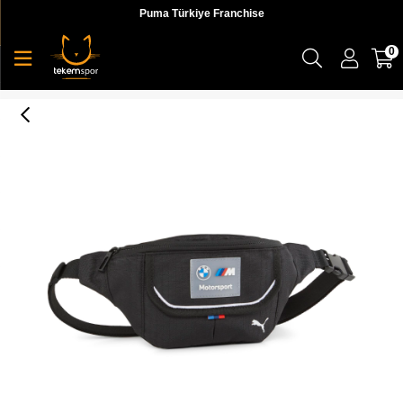
Puma Türkiye Franchise
0
Puma Bmw Mms Waist Bag Unisex Bel Çantası