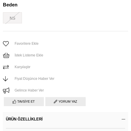
Beden
NS
Favorilere Ekle
İstek Listeme Ekle
Karşılaştır
Fiyat Düşünce Haber Ver
Gelince Haber Ver
TAVSIYE ET
YORUM YAZ
ÜRÜN ÖZELLIKLERI