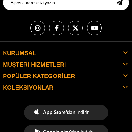
KURUMSAL
MÜŞTERI HIZMETLERI
POPÜLER KATEGORILER
KOLEKSIYONLAR
App Store’dan
indirin