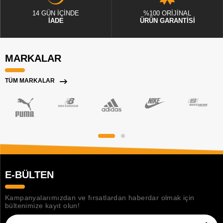
14 GÜN İÇİNDE
%100 ORİJİNAL
İADE
ÜRÜN GARANTİSİ
MARKALAR
TÜM MARKALAR
E-BÜLTEN
Kampanyalarımızdan ve fırsatlardan haberdar olmak için
bültenimize kayıt olun!