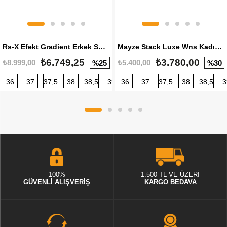
Rs-X Efekt Gradient Erkek Sneaker
Mayze Stack Luxe Wns Kadın Sneaker
₺6.749,25
₺3.780,00
₺8.999,00
₺5.400,00
%25
%30
36
37
37,5
38
38,5
39
36
40
37
40,5
37,5
41
38
42
38,5
42,5
3
100%
1.500 TL VE ÜZERİ
GÜVENLİ ALIŞVERİŞ
KARGO BEDAVA