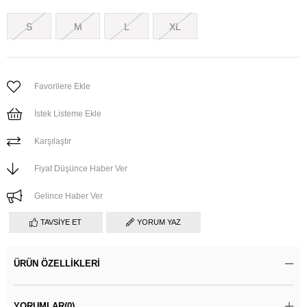
S
M
L
XL
Favorilere Ekle
İstek Listeme Ekle
Karşılaştır
Fiyat Düşünce Haber Ver
Gelince Haber Ver
TAVSIYE ET
YORUM YAZ
ÜRÜN ÖZELLIKLERI
YORUMLAR
(0)