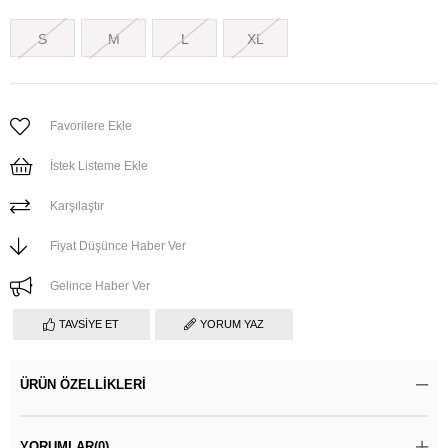
S
M
L
XL
Favorilere Ekle
İstek Listeme Ekle
Karşılaştır
Fiyat Düşünce Haber Ver
Gelince Haber Ver
TAVSIYE ET
YORUM YAZ
ÜRÜN ÖZELLIKLERI
YORUMLAR
(0)