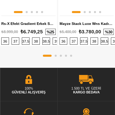
Rs-X Efekt Gradient Erkek Sneaker
Mayze Stack Luxe Wns Kadın Sneaker
₺6.749,25
₺3.780,00
₺8.999,00
₺5.400,00
%25
%30
36
37
37,5
38
38,5
39
36
40
37
40,5
37,5
41
38
42
38,5
42,5
3
100%
1.500 TL VE ÜZERİ
GÜVENLİ ALIŞVERİŞ
KARGO BEDAVA