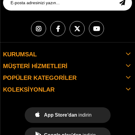
KURUMSAL
MÜŞTERI HIZMETLERI
POPÜLER KATEGORILER
KOLEKSIYONLAR
App Store’dan
indirin