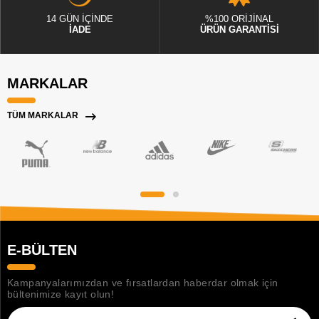
14 GÜN İÇİNDE
%100 ORİJİNAL
İADE
ÜRÜN GARANTİSİ
MARKALAR
TÜM MARKALAR
E-BÜLTEN
Kampanyalarımızdan ve fırsatlardan haberdar olmak için
bültenimize kayıt olun!