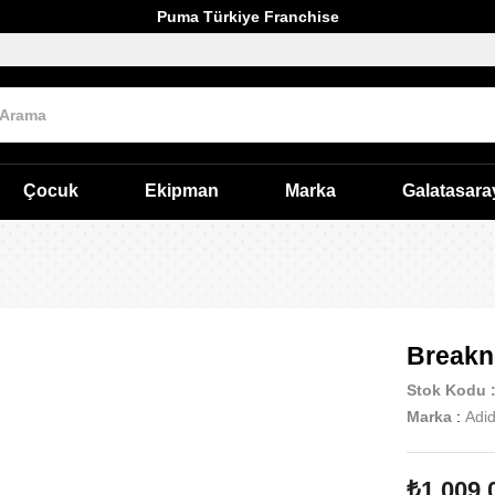
Puma Türkiye Franchise
Çocuk
Ekipman
Marka
Galatasara
Breakn
Stok Kodu
Marka
:
Adi
₺1.009,