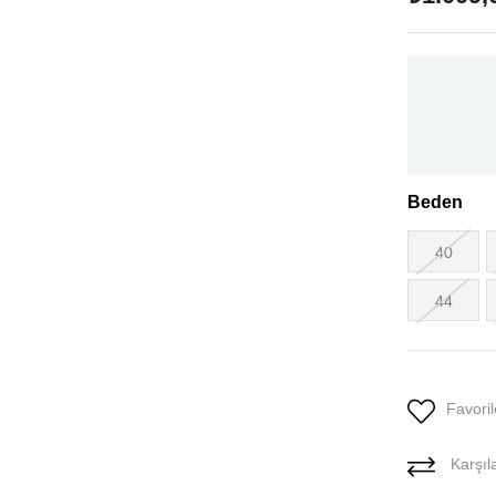
Beden
40
44
Favoril
Karşıla