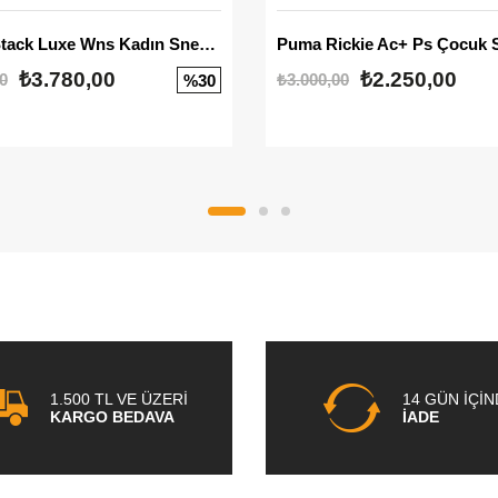
Mayze Stack Luxe Wns Kadın Sneaker
Puma Rickie Ac+ Ps Çocuk 
₺3.780,00
₺2.250,00
0
₺3.000,00
%30
1.500 TL VE ÜZERİ
14 GÜN İÇİ
KARGO BEDAVA
İADE