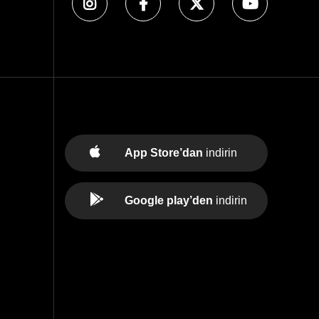
App Store’dan
indirin
Google play’den
indirin