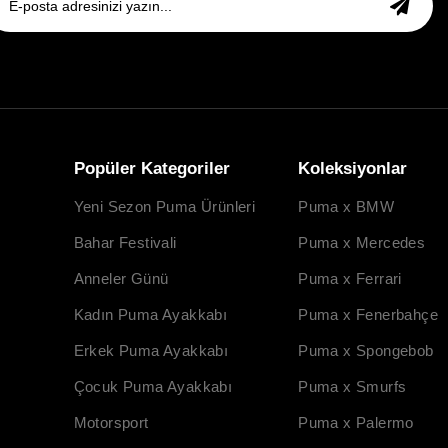
Popüler Kategoriler
Koleksiyonlar
Yeni Sezon Puma Ürünleri
Puma x BMW
Bahar Festivali
Puma x Mercedes
Anneler Günü
Puma x Ferrari
Kadın Puma Ayakkabı
Puma x Fenerbahçe
Erkek Puma Ayakkabı
Puma x Spongebob
Çocuk Puma Ayakkabı
Puma x Smurfs
Motorsport
Puma x Palermo