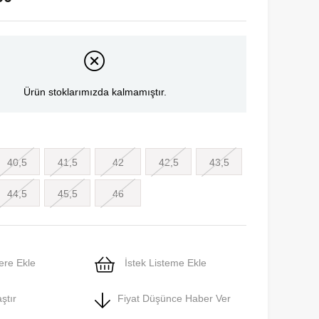
Ürün stoklarımızda kalmamıştır.
40,5
41,5
42
42,5
43,5
44,5
45,5
46
ere Ekle
İstek Listeme Ekle
ştır
Fiyat Düşünce Haber Ver