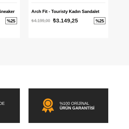
Sneaker
Arch Fit - Touristy Kadın Sandalet
Big
₺3.149,25
₺4.199,00
₺3.1
%25
%25
NDE
%100 ORİJİNAL
ÜRÜN GARANTİSİ