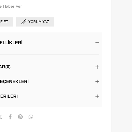
e Haber Ver
YE ET
YORUM YAZ
ELLIKLERI
AR
(0)
EÇENEKLERI
ERILERI