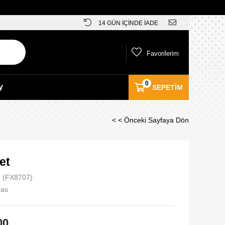
14 GÜN İÇİNDE İADE
Favorilerim
0
y
SEPETIM
< < Önceki Sayfaya Dön
et
(FX8707)
das
00