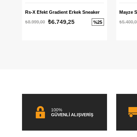
Rs-X Efekt Gradient Erkek Sneaker
₺6.749,25
₺8.999,00
₺5.400,0
%25
100%
GÜVENLİ ALIŞVERİŞ