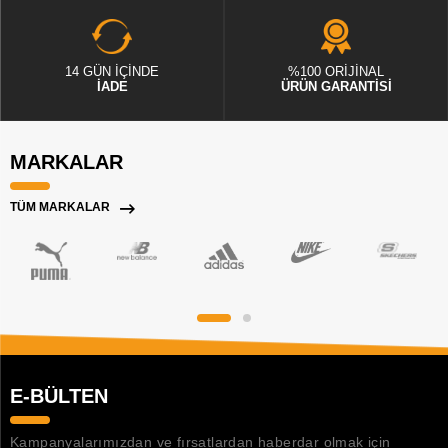
14 GÜN İÇİNDE
%100 ORİJİNAL
İADE
ÜRÜN GARANTİSİ
MARKALAR
TÜM MARKALAR
E-BÜLTEN
Kampanyalarımızdan ve fırsatlardan haberdar olmak için