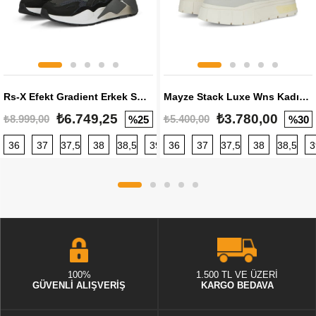
Rs-X Efekt Gradient Erkek Sneaker
Mayze Stack Luxe Wns Kadın Sneaker
₺6.749,25
₺3.780,00
₺8.999,00
₺5.400,00
%25
%30
36
37
37,5
38
38,5
39
36
40
37
40,5
37,5
41
38
42
38,5
42,5
3
100%
1.500 TL VE ÜZERİ
GÜVENLİ ALIŞVERİŞ
KARGO BEDAVA