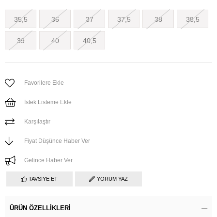
35,5
36
37
37,5
38
38,5
39
40
40,5
Favorilere Ekle
İstek Listeme Ekle
Karşılaştır
Fiyat Düşünce Haber Ver
Gelince Haber Ver
TAVSIYE ET
YORUM YAZ
ÜRÜN ÖZELLIKLERI