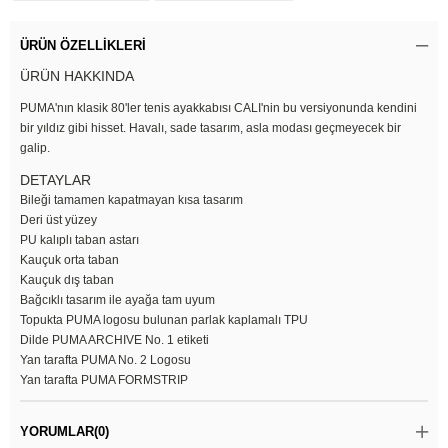
ÜRÜN ÖZELLIKLERI
ÜRÜN HAKKINDA
PUMA'nın klasik 80'ler tenis ayakkabısı CALI'nin bu versiyonunda kendini
bir yıldız gibi hisset. Havalı, sade tasarım, asla modası geçmeyecek bir
galip.
DETAYLAR
Bileği tamamen kapatmayan kısa tasarım
Deri üst yüzey
PU kalıplı taban astarı
Kauçuk orta taban
Kauçuk dış taban
Bağcıklı tasarım ile ayağa tam uyum
Topukta PUMA logosu bulunan parlak kaplamalı TPU
Dilde PUMA ARCHIVE No. 1 etiketi
Yan tarafta PUMA No. 2 Logosu
Yan tarafta PUMA FORMSTRIP
YORUMLAR
(0)