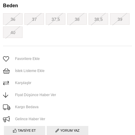
Beden
36
37
37,5
38
38,5
39
40
Favorilere Ekle
İstek Listeme Ekle
Karşılaştır
Fiyat Düşünce Haber Ver
Kargo Bedava
Gelince Haber Ver
TAVSIYE ET
YORUM YAZ