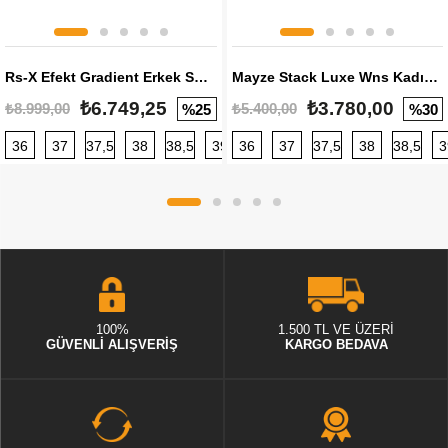
Rs-X Efekt Gradient Erkek Sneaker
Mayze Stack Luxe Wns Kadın Sneaker
₺6.749,25
₺3.780,00
₺8.999,00
₺5.400,00
%25
%30
36
37
37,5
38
38,5
39
36
40
37
40,5
37,5
41
38
42
38,5
42,5
3
100%
1.500 TL VE ÜZERİ
GÜVENLİ ALIŞVERİŞ
KARGO BEDAVA