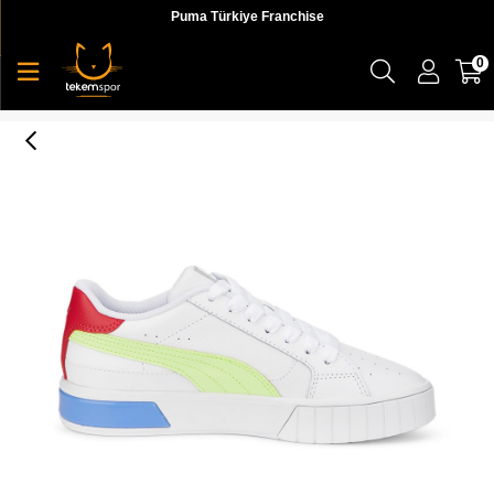
Puma Türkiye Franchise
0
Cali Star Wn S Kadın Sneaker