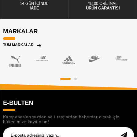
14 GÜN İÇİNDE
%100 ORİJİNAL
İADE
ÜRÜN GARANTİSİ
MARKALAR
TÜM MARKALAR
E-BÜLTEN
Kampanyalarımızdan ve fırsatlardan haberdar olmak için
bültenimize kayıt olun!