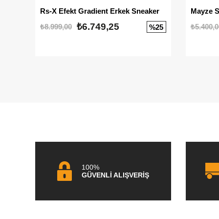
Rs-X Efekt Gradient Erkek Sneaker
₺6.749,25
₺8.999,00
₺5.400,0
%25
100%
GÜVENLİ ALIŞVERİŞ