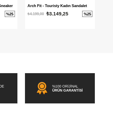
Sneaker
Arch Fit - Touristy Kadın Sandalet
Big
₺3.149,25
₺4.199,00
₺3.1
%25
%25
NDE
%100 ORİJİNAL
ÜRÜN GARANTİSİ