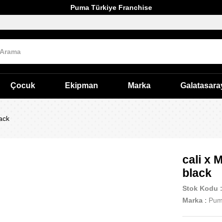
Puma Türkiye Franchise
Çocuk
Ekipman
Marka
Galatasara
ack
cali x
black
Stok Kodu
Marka
:
Pu