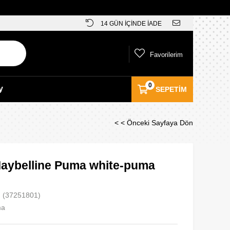
14 GÜN İÇİNDE İADE
Favorilerim
0
y
SEPETIM
< < Önceki Sayfaya Dön
 Maybelline Puma white-puma
(37251801)
ma