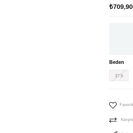
₺709,90
Beden
37,5
Favoril
Karşıla