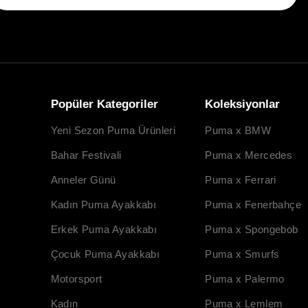
Popüler Kategoriler
Koleksiyonlar
Yeni Sezon Puma Ürünleri
Puma x BMW
Bahar Festivali
Puma x Mercedes
Anneler Günü
Puma x Ferrari
Kadın Puma Ayakkabı
Puma x Fenerbahçe
Erkek Puma Ayakkabı
Puma x Spongebob
Çocuk Puma Ayakkabı
Puma x Smurfs
Motorsport
Puma x Palermo
Kadın
Puma x Lemlem