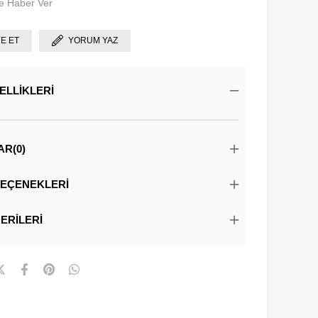
e Haber Ver
YE ET
YORUM YAZ
ELLIKLERI
AR
(0)
EÇENEKLERI
ERILERI