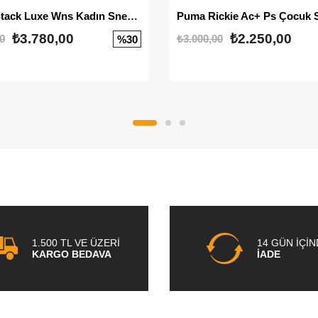
Mayze Stack Luxe Wns Kadın Sneaker
Puma Rickie Ac+ Ps Çocuk 
₺3.780,00
₺2.250,00
0
₺3.000,00
%30
1.500 TL VE ÜZERİ
14 GÜN İÇİ
KARGO BEDAVA
İADE