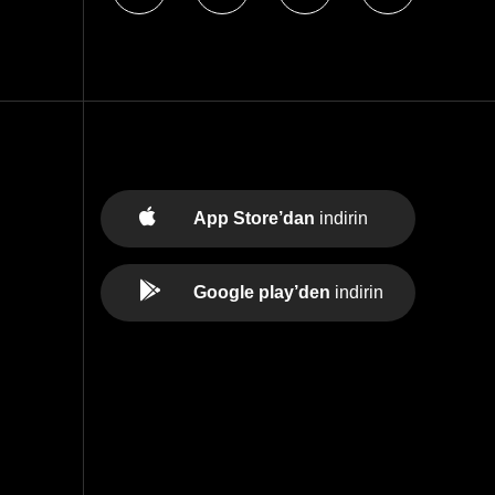
App Store’dan
indirin
Google play’den
indirin