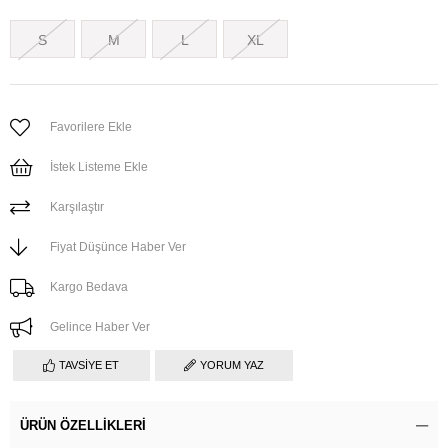
S
M
L
XL
Favorilere Ekle
İstek Listeme Ekle
Karşılaştır
Fiyat Düşünce Haber Ver
Kargo Bedava
Gelince Haber Ver
TAVSIYE ET
YORUM YAZ
ÜRÜN ÖZELLIKLERI