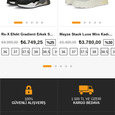
Rs-X Efekt Gradient Erkek Sneaker
Mayze Stack Luxe Wns Kadın Sneaker
₺6.749,25
₺3.780,00
₺8.999,00
₺5.400,00
%25
%30
36
37
37,5
38
38,5
39
36
40
37
40,5
37,5
41
38
42
38,5
42,5
3
100%
1.500 TL VE ÜZERİ
GÜVENLİ ALIŞVERİŞ
KARGO BEDAVA