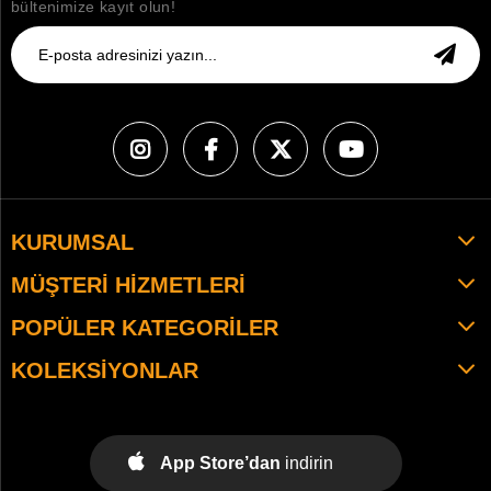
bültenimize kayıt olun!
KURUMSAL
MÜŞTERI HIZMETLERI
POPÜLER KATEGORILER
KOLEKSIYONLAR
App Store’dan
indirin