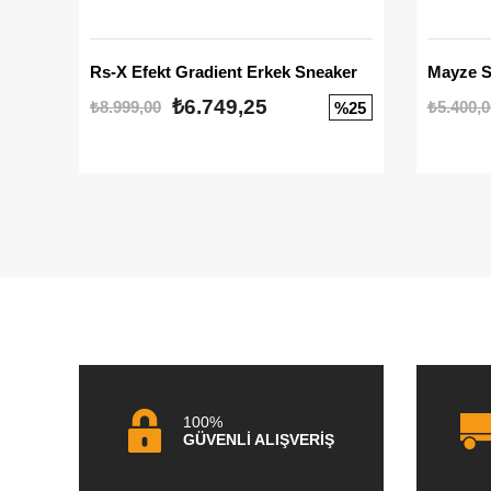
Rs-X Efekt Gradient Erkek Sneaker
₺6.749,25
₺8.999,00
₺5.400,0
%25
100%
GÜVENLİ ALIŞVERİŞ