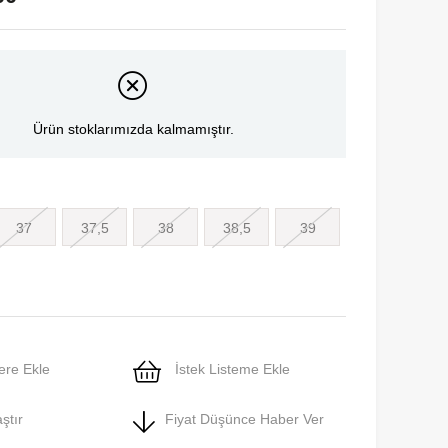
Ürün stoklarımızda kalmamıştır.
37
37,5
38
38,5
39
ere Ekle
İstek Listeme Ekle
ştır
Fiyat Düşünce Haber Ver