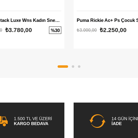
Mayze Stack Luxe Wns Kadın Sneaker
Puma Rickie Ac+ Ps Çocuk 
₺3.780,00
₺2.250,00
0
₺3.000,00
%30
1.500 TL VE ÜZERİ
14 GÜN İÇİ
KARGO BEDAVA
İADE