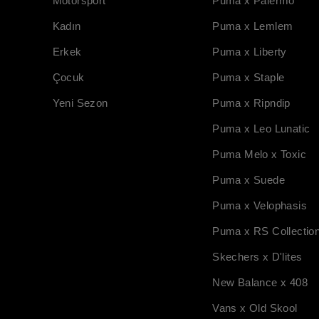
Motorsport
Puma x Palermo
Kadın
Puma x Lemlem
Erkek
Puma x Liberty
Çocuk
Puma x Staple
Yeni Sezon
Puma x Ripndip
Puma x Leo Lunatic
Puma Melo x Toxic
Puma x Suede
Puma x Velophasis
Puma x RS Collectio
Skechers x D'lites
New Balance x 408
Vans x Old Skool