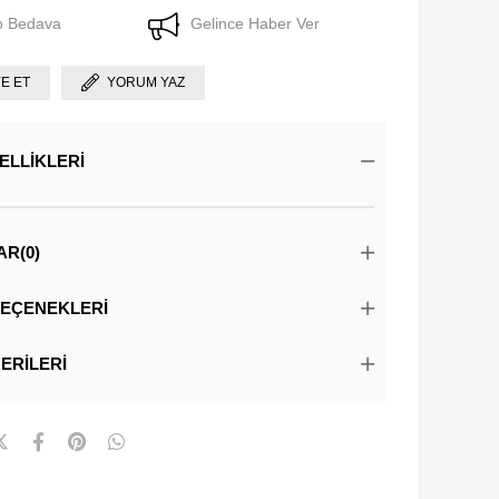
o Bedava
Gelince Haber Ver
YE ET
YORUM YAZ
ELLIKLERI
AR
(0)
EÇENEKLERI
ERILERI