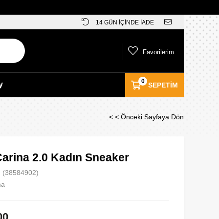
14 GÜN İÇİNDE İADE
Favorilerim
0
y
SEPETIM
< < Önceki Sayfaya Dön
arina 2.0 Kadın Sneaker
(38584902)
ma
00