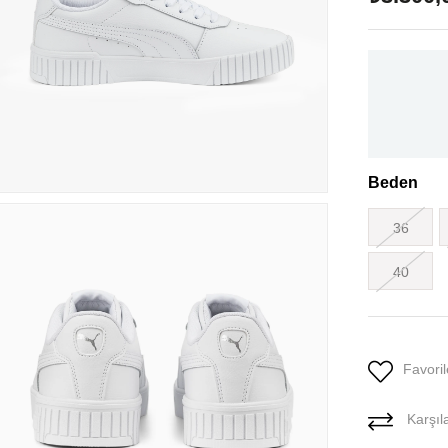
Beden
36
40
Favoril
Karşıla