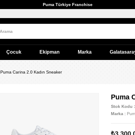
Puma Türkiye Franchise
Çocuk
Ekipman
Marka
Galatasara
Puma Carina 2.0 Kadın Sneaker
Puma C
Stok Kodu
Marka
:
Pu
₺3.300,