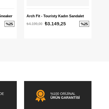
Sneaker
Arch Fit - Touristy Kadın Sandalet
Big
₺3.149,25
₺4.199,00
₺3.1
%25
%25
NDE
%100 ORİJİNAL
ÜRÜN GARANTİSİ