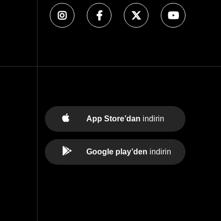
App Store’dan
indirin
Google play’den
indirin