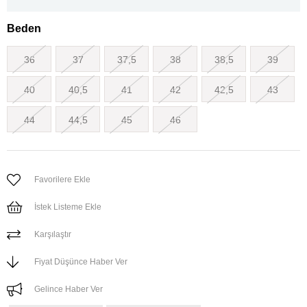
Beden
36
37
37,5
38
38,5
39
40
40,5
41
42
42,5
43
44
44,5
45
46
Favorilere Ekle
İstek Listeme Ekle
Karşılaştır
Fiyat Düşünce Haber Ver
Gelince Haber Ver