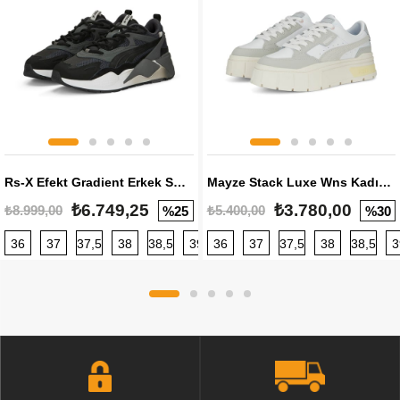
Rs-X Efekt Gradient Erkek Sneaker
Mayze Stack Luxe Wns Kadın Sneaker
₺6.749,25
₺3.780,00
₺8.999,00
₺5.400,00
%25
%30
36
37
37,5
38
38,5
39
36
40
37
40,5
37,5
41
38
42
38,5
42,5
3