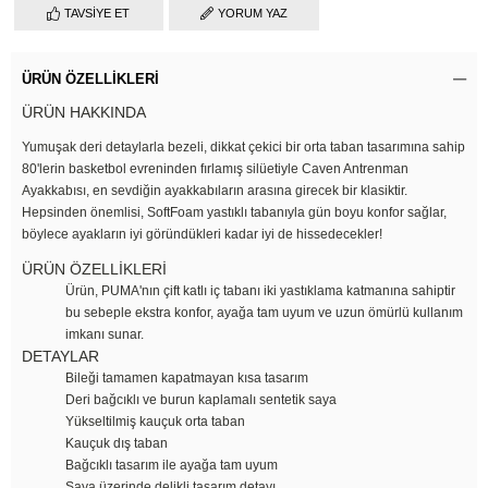
TAVSIYE ET
YORUM YAZ
ÜRÜN ÖZELLIKLERI
ÜRÜN HAKKINDA
Yumuşak deri detaylarla bezeli, dikkat çekici bir orta taban tasarımına sahip
80'lerin basketbol evreninden fırlamış silüetiyle Caven Antrenman
Ayakkabısı, en sevdiğin ayakkabıların arasına girecek bir klasiktir.
Hepsinden önemlisi, SoftFoam yastıklı tabanıyla gün boyu konfor sağlar,
böylece ayakların iyi göründükleri kadar iyi de hissedecekler!
ÜRÜN ÖZELLİKLERİ
Ürün, PUMA'nın çift katlı iç tabanı iki yastıklama katmanına sahiptir
bu sebeple ekstra konfor, ayağa tam uyum ve uzun ömürlü kullanım
imkanı sunar.
DETAYLAR
Bileği tamamen kapatmayan kısa tasarım
Deri bağcıklı ve burun kaplamalı sentetik saya
Yükseltilmiş kauçuk orta taban
Kauçuk dış taban
Bağcıklı tasarım ile ayağa tam uyum
Saya üzerinde delikli tasarım detayı