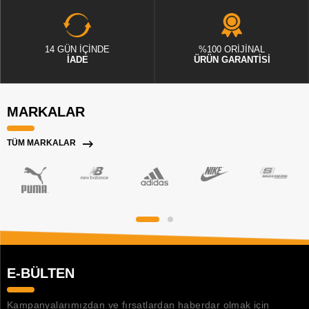
14 GÜN İÇİNDE
%100 ORİJİNAL
İADE
ÜRÜN GARANTİSİ
MARKALAR
TÜM MARKALAR
E-BÜLTEN
Kampanyalarımızdan ve fırsatlardan haberdar olmak için