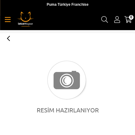
Puma Türkiye Franchise
0
Cell Venom Hypertech Wn s Pastel Parchme