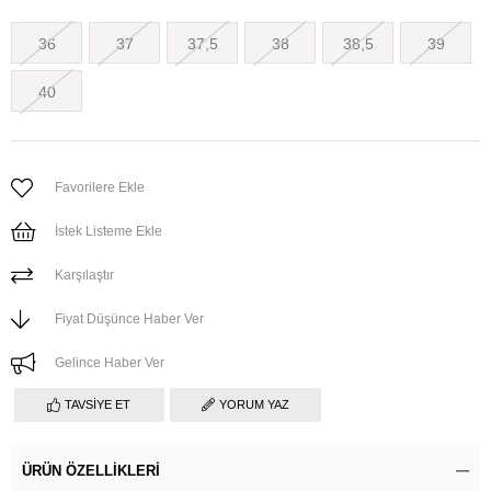
36
37
37,5
38
38,5
39
40
Favorilere Ekle
İstek Listeme Ekle
Karşılaştır
Fiyat Düşünce Haber Ver
Gelince Haber Ver
TAVSIYE ET
YORUM YAZ
ÜRÜN ÖZELLIKLERI