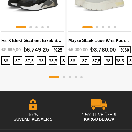
Rs-X Efekt Gradient Erkek Sneaker
Mayze Stack Luxe Wns Kadın Sneaker
₺6.749,25
₺3.780,00
₺8.999,00
₺5.400,00
%25
%30
36
37
37,5
38
38,5
39
36
40
37
40,5
37,5
41
38
42
38,5
42,5
3
100%
1.500 TL VE ÜZERİ
GÜVENLİ ALIŞVERİŞ
KARGO BEDAVA