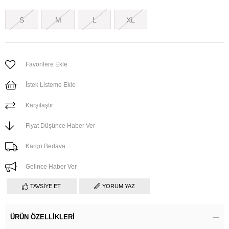
S
M
L
XL
Favorilere Ekle
İstek Listeme Ekle
Karşılaştır
Fiyat Düşünce Haber Ver
Kargo Bedava
Gelince Haber Ver
TAVSIYE ET
YORUM YAZ
ÜRÜN ÖZELLIKLERI