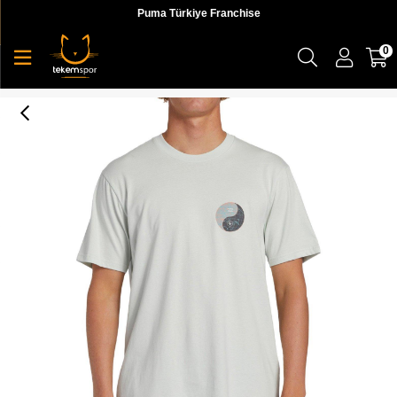
Puma Türkiye Franchise
0
Cg Yin Yang Ss Erkek T-shirt