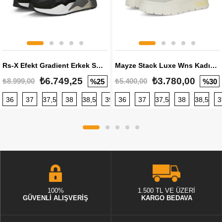
Rs-X Efekt Gradient Erkek Sneaker
Mayze Stack Luxe Wns Kadın Sneaker
₺6.749,25
₺3.780,00
₺8.999,00
₺5.400,00
%25
%30
36
37
37,5
38
38,5
39
36
40
37
40,5
37,5
41
38
42
38,5
42,5
3
100%
1.500 TL VE ÜZERİ
GÜVENLİ ALIŞVERİŞ
KARGO BEDAVA