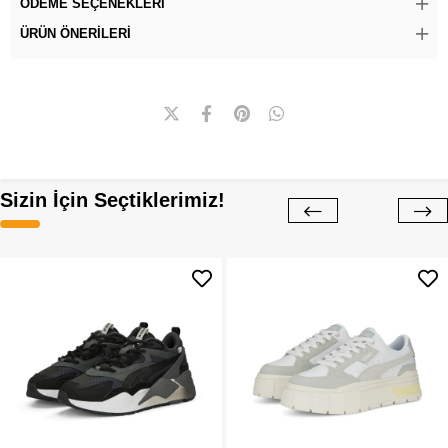
ÖDEME SEÇENEKLERI
ÜRÜN ÖNERILERI
Sizin İçin Seçtiklerimiz!