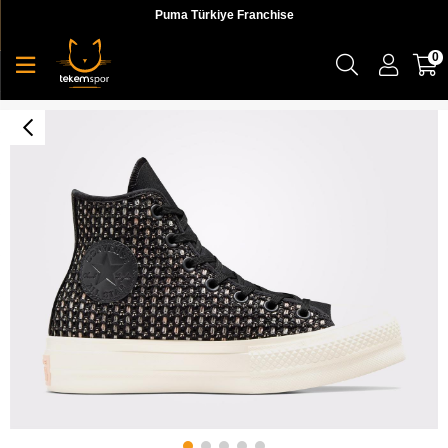
Puma Türkiye Franchise
0
Chuck Taylor All Star Lift