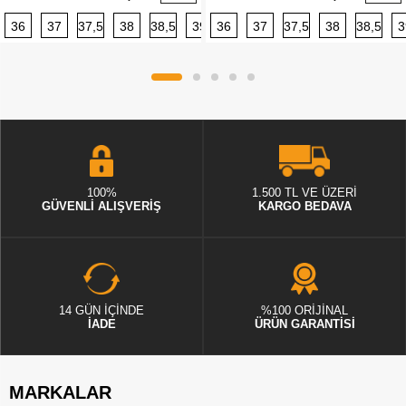
36
37
37,5
38
38,5
39
36
40
37
40,5
37,5
41
38
42
38,5
42,5
3
100%
1.500 TL VE ÜZERİ
GÜVENLİ ALIŞVERİŞ
KARGO BEDAVA
14 GÜN İÇİNDE
%100 ORİJİNAL
İADE
ÜRÜN GARANTİSİ
MARKALAR