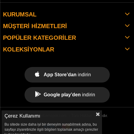
KURUMSAL
MÜŞTERI HIZMETLERI
POPÜLER KATEGORILER
KOLEKSIYONLAR
App Store’dan
indirin
Google play’den
indirin
Çerez Kullanımı
© 2021 tekemspor.com. - Tüm Hakları Saklıdır.
Bu sitede size daha iyi bir deneyim sunabilmek adına, bu
sayfayı ziyaretinizle ilgili bilgileri toplamak amaçlı çerezler