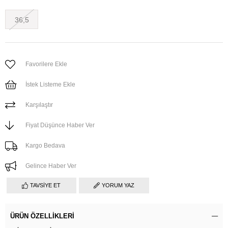
36,5
Favorilere Ekle
İstek Listeme Ekle
Karşılaştır
Fiyat Düşünce Haber Ver
Kargo Bedava
Gelince Haber Ver
TAVSIYE ET
YORUM YAZ
ÜRÜN ÖZELLIKLERI