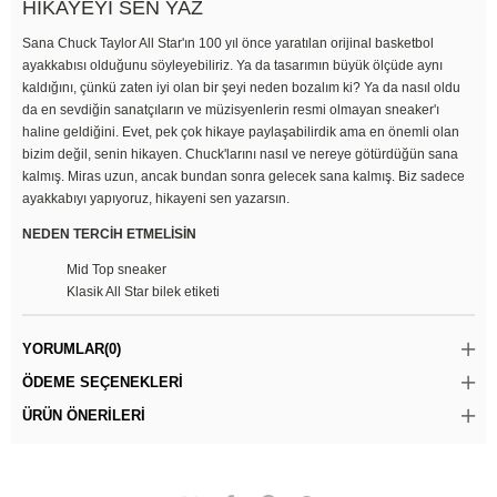
HİKAYEYİ SEN YAZ
Sana Chuck Taylor All Star'ın 100 yıl önce yaratılan orijinal basketbol
ayakkabısı olduğunu söyleyebiliriz. Ya da tasarımın büyük ölçüde aynı
kaldığını, çünkü zaten iyi olan bir şeyi neden bozalım ki? Ya da nasıl oldu
da en sevdiğin sanatçıların ve müzisyenlerin resmi olmayan sneaker'ı
haline geldiğini. Evet, pek çok hikaye paylaşabilirdik ama en önemli olan
bizim değil, senin hikayen. Chuck'larını nasıl ve nereye götürdüğün sana
kalmış. Miras uzun, ancak bundan sonra gelecek sana kalmış. Biz sadece
ayakkabıyı yapıyoruz, hikayeni sen yazarsın.
NEDEN TERCİH ETMELİSİN
Mid Top sneaker
Klasik All Star bilek etiketi
YORUMLAR
(0)
ÖDEME SEÇENEKLERI
ÜRÜN ÖNERILERI