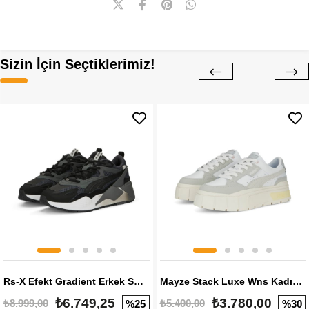
Sizin İçin Seçtiklerimiz!
Rs-X Efekt Gradient Erkek Sneaker
Mayze Stack Luxe Wns Kadın Sneaker
₺6.749,25
₺3.780,00
₺8.999,00
₺5.400,00
%25
%30