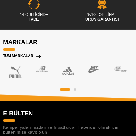
14 GÜN İÇİNDE
%100 ORİJİNAL
İADE
ÜRÜN GARANTİSİ
MARKALAR
TÜM MARKALAR
E-BÜLTEN
Kampanyalarımızdan ve fırsatlardan haberdar olmak için
bültenimize kayıt olun!