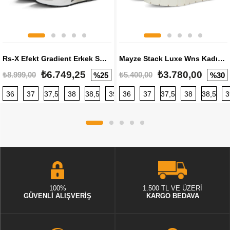
Rs-X Efekt Gradient Erkek Sneaker
Mayze Stack Luxe Wns Kadın Sneaker
₺6.749,25
₺3.780,00
₺8.999,00
₺5.400,00
%25
%30
36
37
37,5
38
38,5
39
36
40
37
40,5
37,5
41
38
42
38,5
42,5
3
100%
1.500 TL VE ÜZERİ
GÜVENLİ ALIŞVERİŞ
KARGO BEDAVA