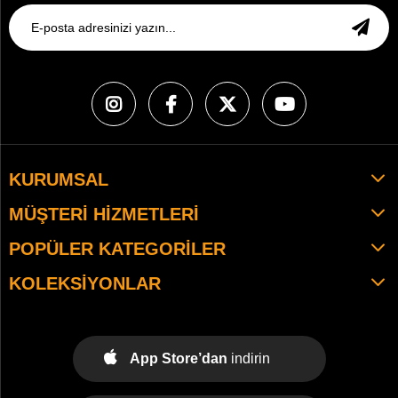
KURUMSAL
MÜŞTERI HIZMETLERI
POPÜLER KATEGORILER
KOLEKSIYONLAR
App Store’dan
indirin