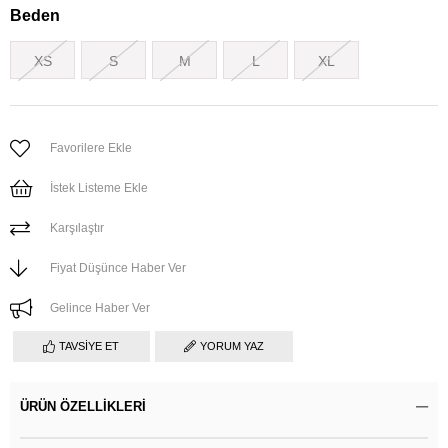
Beden
XS
S
M
L
XL
Favorilere Ekle
İstek Listeme Ekle
Karşılaştır
Fiyat Düşünce Haber Ver
Gelince Haber Ver
TAVSIYE ET
YORUM YAZ
ÜRÜN ÖZELLIKLERI