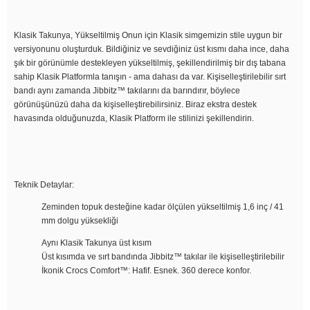
Klasik Takunya, Yükseltilmiş Onun için Klasik simgemizin stile uygun bir
versiyonunu oluşturduk. Bildiğiniz ve sevdiğiniz üst kısmı daha ince, daha
şık bir görünümle destekleyen yükseltilmiş, şekillendirilmiş bir dış tabana
sahip Klasik Platformla tanışın - ama dahası da var. Kişiselleştirilebilir sırt
bandı aynı zamanda Jibbitz™ takılarını da barındırır, böylece
görünüşünüzü daha da kişiselleştirebilirsiniz. Biraz ekstra destek
havasında olduğunuzda, Klasik Platform ile stilinizi şekillendirin.
Teknik Detaylar:
Zeminden topuk desteğine kadar ölçülen yükseltilmiş 1,6 inç / 41
mm dolgu yüksekliği
Aynı Klasik Takunya üst kısım
Üst kısımda ve sırt bandında Jibbitz™ takılar ile kişiselleştirilebilir
İkonik Crocs Comfort™: Hafif. Esnek. 360 derece konfor.