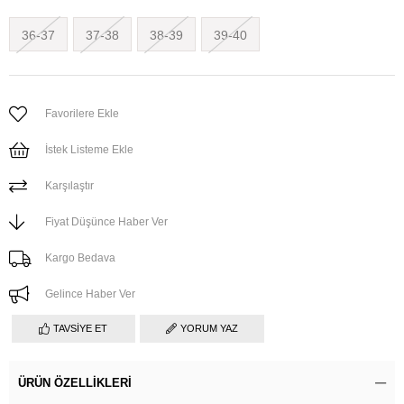
36-37
37-38
38-39
39-40
Favorilere Ekle
İstek Listeme Ekle
Karşılaştır
Fiyat Düşünce Haber Ver
Kargo Bedava
Gelince Haber Ver
TAVSIYE ET
YORUM YAZ
ÜRÜN ÖZELLIKLERI