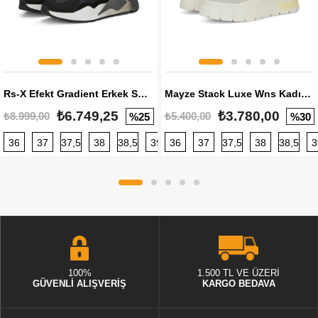
Rs-X Efekt Gradient Erkek Sneaker
Mayze Stack Luxe Wns Kadın Sneaker
₺6.749,25
₺3.780,00
₺8.999,00
₺5.400,00
%25
%30
36
37
37,5
38
38,5
39
36
40
37
40,5
37,5
41
38
42
38,5
42,5
3
100%
1.500 TL VE ÜZERİ
GÜVENLİ ALIŞVERİŞ
KARGO BEDAVA