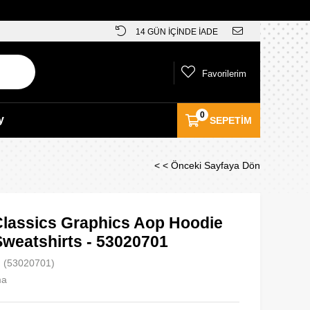
14 GÜN İÇİNDE İADE
Favorilerim
0
y
SEPETIM
< < Önceki Sayfaya Dön
lassics Graphics Aop Hoodie
Sweatshirts - 53020701
(53020701)
ma