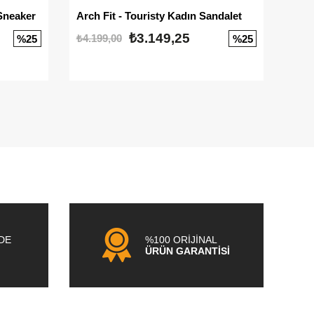
Sneaker
Arch Fit - Touristy Kadın Sandalet
Big
₺3.149,25
₺4.199,00
₺3.1
%25
%25
NDE
%100 ORİJİNAL
ÜRÜN GARANTİSİ