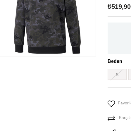
₺519,90
Beden
S
Favoril
Karşıla