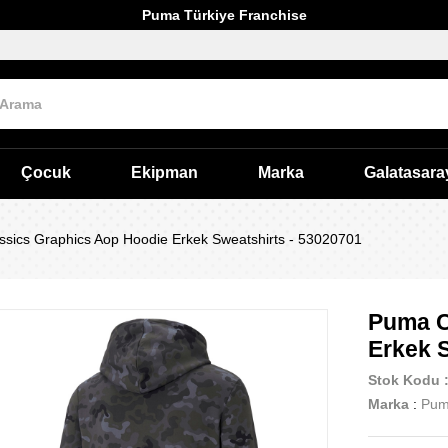
Puma Türkiye Franchise
Çocuk
Ekipman
Marka
Galatasara
sics Graphics Aop Hoodie Erkek Sweatshirts - 53020701
Puma C
Erkek 
Stok Kodu
Marka
:
Pu