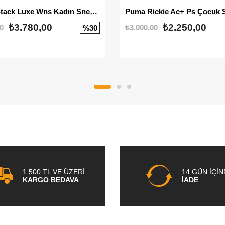
Mayze Stack Luxe Wns Kadın Sneaker
Puma Rickie Ac+ Ps Çocuk 
₺3.780,00
₺2.250,00
0
₺3.000,00
%30
1.500 TL VE ÜZERİ
14 GÜN İÇİ
KARGO BEDAVA
İADE