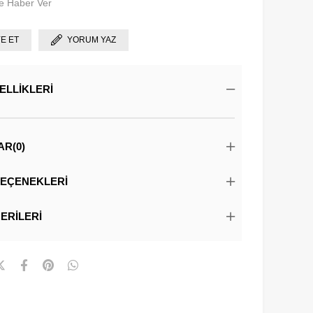
e Haber Ver
YE ET
YORUM YAZ
ELLIKLERI
AR
(0)
EÇENEKLERI
ERILERI