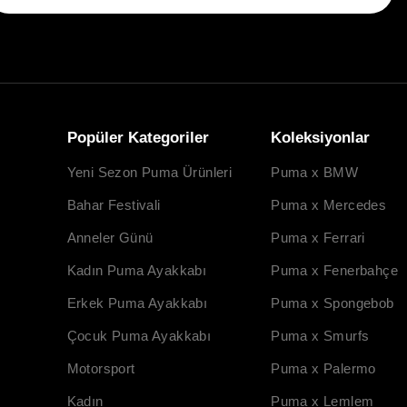
Popüler Kategoriler
Koleksiyonlar
Yeni Sezon Puma Ürünleri
Puma x BMW
Bahar Festivali
Puma x Mercedes
Anneler Günü
Puma x Ferrari
Kadın Puma Ayakkabı
Puma x Fenerbahçe
Erkek Puma Ayakkabı
Puma x Spongebob
Çocuk Puma Ayakkabı
Puma x Smurfs
Motorsport
Puma x Palermo
Kadın
Puma x Lemlem