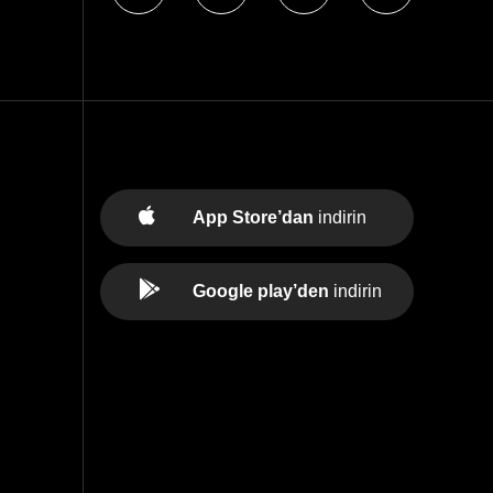
App Store’dan
indirin
Google play’den
indirin