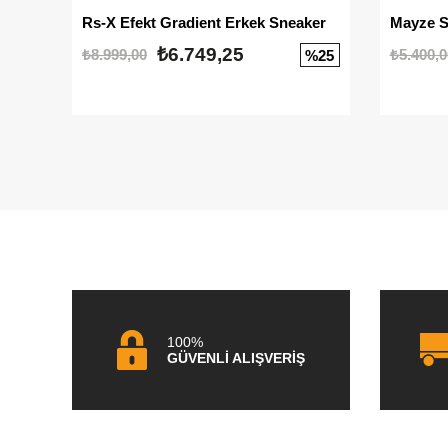
Rs-X Efekt Gradient Erkek Sneaker
₺6.749,25
₺8.999,00
₺5.400,0
%25
100%
GÜVENLİ ALIŞVERİŞ