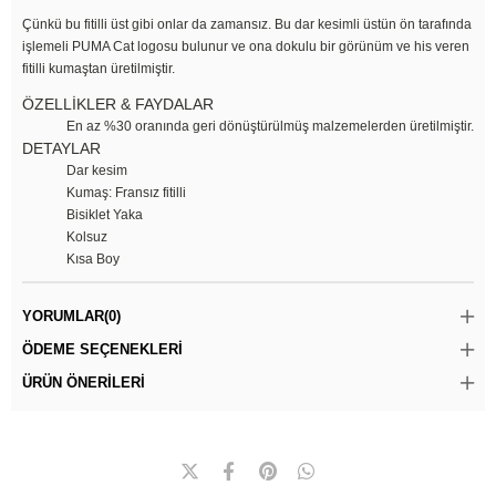
Çünkü bu fitilli üst gibi onlar da zamansız. Bu dar kesimli üstün ön tarafında
işlemeli PUMA Cat logosu bulunur ve ona dokulu bir görünüm ve his veren
fitilli kumaştan üretilmiştir.
ÖZELLİKLER & FAYDALAR
En az %30 oranında geri dönüştürülmüş malzemelerden üretilmiştir.
DETAYLAR
Dar kesim
Kumaş: Fransız fitilli
Bisiklet Yaka
Kolsuz
Kısa Boy
YORUMLAR
(0)
ÖDEME SEÇENEKLERI
ÜRÜN ÖNERILERI