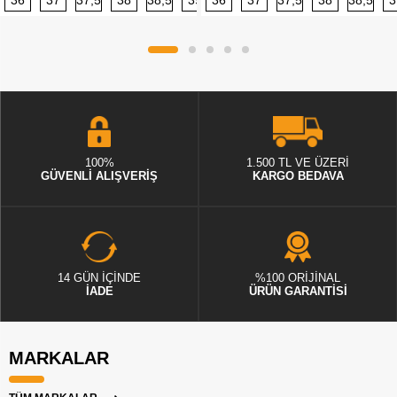
36
37
37,5
38
38,5
39
36
40
37
40,5
37,5
41
38
42
38,5
42,5
3
100%
1.500 TL VE ÜZERİ
GÜVENLİ ALIŞVERİŞ
KARGO BEDAVA
14 GÜN İÇİNDE
%100 ORİJİNAL
İADE
ÜRÜN GARANTİSİ
MARKALAR