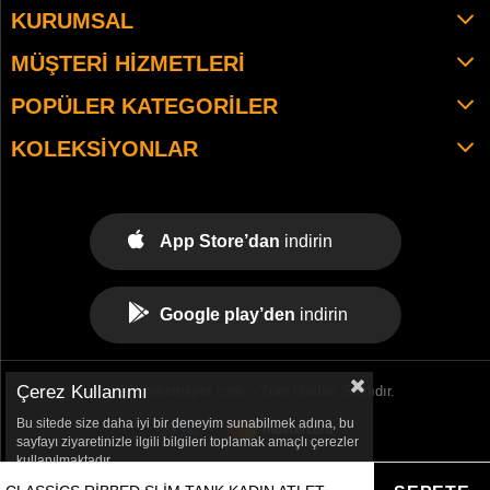
KURUMSAL
MÜŞTERI HIZMETLERI
POPÜLER KATEGORILER
KOLEKSIYONLAR
App Store’dan
indirin
Google play’den
indirin
Çerez Kullanımı
© 2021 tekemspor.com. - Tüm Hakları Saklıdır.
Bu sitede size daha iyi bir deneyim sunabilmek adına, bu
sayfayı ziyaretinizle ilgili bilgileri toplamak amaçlı çerezler
kullanılmaktadır.