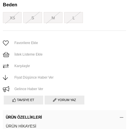
Beden
XS
S
M
L
Favorilere Ekle
İstek Listeme Ekle
Karşılaştır
Fiyat Düşünce Haber Ver
Gelince Haber Ver
TAVSIYE ET
YORUM YAZ
ÜRÜN ÖZELLIKLERI
ÜRÜN HİKAYESİ