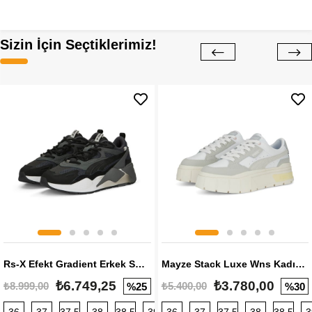
Sizin İçin Seçtiklerimiz!
Rs-X Efekt Gradient Erkek Sneaker
Mayze Stack Luxe Wns Kadın Sneaker
₺6.749,25
₺3.780,00
₺8.999,00
₺5.400,00
%25
%30